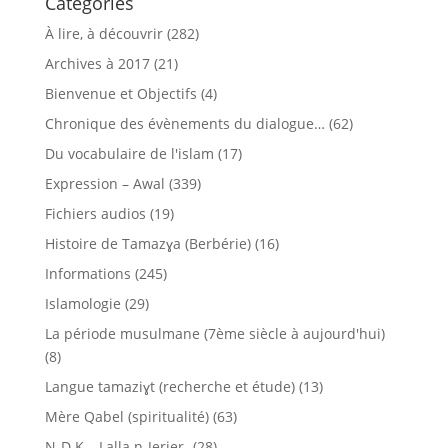
Catégories
À lire, à découvrir
(282)
Archives à 2017
(21)
Bienvenue et Objectifs
(4)
Chronique des évènements du dialogue…
(62)
Du vocabulaire de l'islam
(17)
Expression – Awal
(339)
Fichiers audios
(19)
Histoire de Tamazɣa (Berbérie)
(16)
Informations
(245)
Islamologie
(29)
La période musulmane (7ème siècle à aujourd'hui)
(8)
Langue tamaziɣt (recherche et étude)
(13)
Mère Qabel (spiritualité)
(63)
N-D K – Lalla n-Jerjer-
(28)