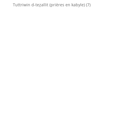
Tuttriwin d-teẓallit (prières en kabyle)
(7)