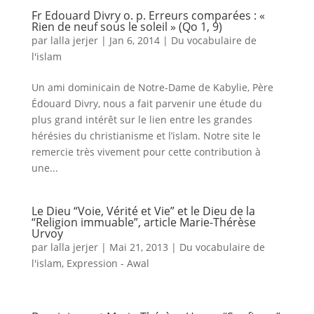
Fr Edouard Divry o. p. Erreurs comparées : «
Rien de neuf sous le soleil » (Qo 1, 9)
par
lalla jerjer
|
Jan 6, 2014
|
Du vocabulaire de
l'islam
Un ami dominicain de Notre-Dame de Kabylie, Père
Édouard Divry, nous a fait parvenir une étude du
plus grand intérêt sur le lien entre les grandes
hérésies du christianisme et l’islam. Notre site le
remercie très vivement pour cette contribution à
une...
Le Dieu “Voie, Vérité et Vie” et le Dieu de la
“Religion immuable”, article Marie-Thérèse
Urvoy
par
lalla jerjer
|
Mai 21, 2013
|
Du vocabulaire de
l'islam
,
Expression - Awal