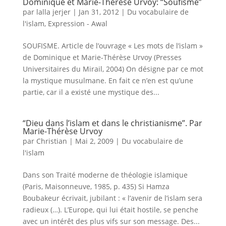
Dominique et Marie-Thérèse Urvoy: “Soufisme”
par
lalla jerjer
|
Jan 31, 2012
|
Du vocabulaire de
l'islam
,
Expression - Awal
SOUFISME. Article de l’ouvrage « Les mots de l’islam »
de Dominique et Marie-Thérèse Urvoy (Presses
Universitaires du Mirail, 2004) On désigne par ce mot
la mystique musulmane. En fait ce n’en est qu’une
partie, car il a existé une mystique des...
“Dieu dans l’islam et dans le christianisme”. Par
Marie-Thérèse Urvoy
par
Christian
|
Mai 2, 2009
|
Du vocabulaire de
l'islam
Dans son Traité moderne de théologie islamique
(Paris, Maisonneuve, 1985, p. 435) Si Hamza
Boubakeur écrivait, jubilant : « l’avenir de l’islam sera
radieux (…). L’Europe, qui lui était hostile, se penche
avec un intérêt des plus vifs sur son message. Des...