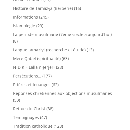
Histoire de Tamazɣa (Berbérie)
(16)
Informations
(245)
Islamologie
(29)
La période musulmane (7ème siècle à aujourd'hui)
(8)
Langue tamaziɣt (recherche et étude)
(13)
Mère Qabel (spiritualité)
(63)
N-D K – Lalla n-Jerjer-
(28)
Persécutions…
(177)
Prières et louanges
(62)
Réponses chrétiennes aux objections musulmanes
(53)
Retour du Christ
(38)
Témoignages
(47)
Tradition catholique
(128)