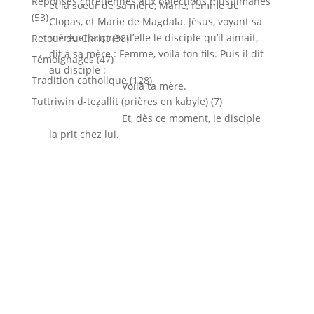
Réponses chrétiennes aux objections musulmanes
et la soeur de sa mère, Marie, femme de
(53)
Clopas, et Marie de Magdala. Jésus, voyant sa
mère, et auprès d’elle le disciple qu’il aimait,
Retour du Christ
(38)
dit à sa mère : Femme, voilà ton fils. Puis il dit
Témoignages
(47)
au disciple :
Tradition catholique
(128)
Voilà ta mère.
Tuttriwin d-teẓallit (prières en kabyle)
(7)
Et, dès ce moment, le disciple
la prit chez lui.