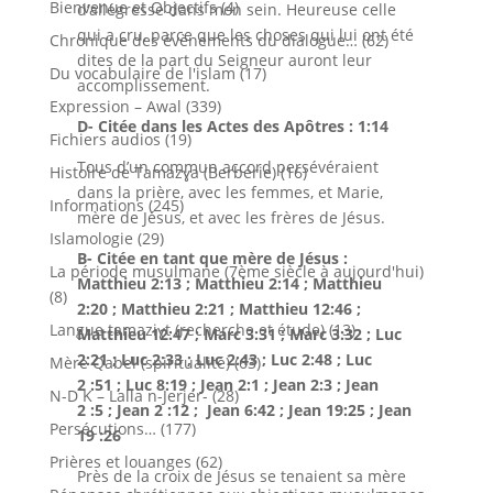
Bienvenue et Objectifs
(4)
d’allégresse dans mon sein. Heureuse celle
qui a cru, parce que les choses qui lui ont été
Chronique des évènements du dialogue…
(62)
dites de la part du Seigneur auront leur
Du vocabulaire de l'islam
(17)
accomplissement.
Expression – Awal
(339)
D- Citée dans les
Actes des Apôtres : 1:14
Fichiers audios
(19)
Tous d’un commun accord persévéraient
Histoire de Tamazɣa (Berbérie)
(16)
dans la prière, avec les femmes, et Marie,
Informations
(245)
mère de Jésus, et avec les frères de Jésus.
Islamologie
(29)
B- Citée en tant que mère de Jésus
:
La période musulmane (7ème siècle à aujourd'hui)
Matthieu 2:13 ; Matthieu 2:14 ; Matthieu
(8)
2:20 ; Matthieu 2:21 ; Matthieu 12:46 ;
Langue tamaziɣt (recherche et étude)
(13)
Matthieu 12:47 ; Marc 3:31 ; Marc 3:32 ; Luc
2:21 ; Luc 2:33 ; Luc 2:43 ; Luc 2:48 ; Luc
Mère Qabel (spiritualité)
(63)
2 :51 ; Luc 8:19 ; Jean 2:1 ; Jean 2:3 ; Jean
N-D K – Lalla n-Jerjer-
(28)
2 :5 ; Jean 2 :12 ; Jean 6:42 ; Jean 19:25 ; Jean
Persécutions…
(177)
19 :26
Prières et louanges
(62)
Près de la croix de Jésus se tenaient sa mère