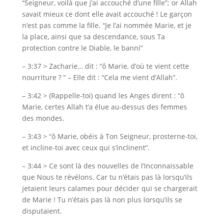
“Seigneur, voilà que j’ai accouché d’une fille”; or Allah
savait mieux ce dont elle avait accouché ! Le garçon
n’est pas comme la fille. “Je l’ai nommée Marie, et je
la place, ainsi que sa descendance, sous Ta
protection contre le Diable, le banni”
– 3:37 > Zacharie… dit : “ô Marie, d’où te vient cette
nourriture ? ” – Elle dit : “Cela me vient d’Allah”.
– 3:42 > (Rappelle-toi) quand les Anges dirent : “ô
Marie, certes Allah t’a élue au-dessus des femmes
des mondes.
– 3:43 > “ô Marie, obéis à Ton Seigneur, prosterne-toi,
et incline-toi avec ceux qui s’inclinent”.
– 3:44 > Ce sont là des nouvelles de l’Inconnaissable
que Nous te révélons. Car tu n’étais pas là lorsqu’ils
jetaient leurs calames pour décider qui se chargerait
de Marie ! Tu n’étais pas là non plus lorsqu’ils se
disputaient.