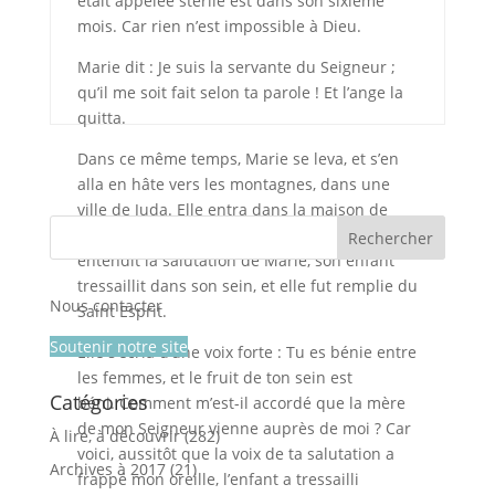
était appelée stérile est dans son sixième
mois. Car rien n’est impossible à Dieu.
Marie dit : Je suis la servante du Seigneur ;
qu’il me soit fait selon ta parole ! Et l’ange la
quitta.
Dans ce même temps, Marie se leva, et s’en
alla en hâte vers les montagnes, dans une
ville de Juda. Elle entra dans la maison de
Zacharie, et salua Élisabeth. Dès qu’Élisabeth
entendit la salutation de Marie, son enfant
tressaillit dans son sein, et elle fut remplie du
Nous contacter
Saint Esprit.
Soutenir notre site
Elle s’écria d’une voix forte : Tu es bénie entre
les femmes, et le fruit de ton sein est
Catégories
béni. Comment m’est-il accordé que la mère
de mon Seigneur vienne auprès de moi ? Car
À lire, à découvrir
(282)
voici, aussitôt que la voix de ta salutation a
Archives à 2017
(21)
frappé mon oreille, l’enfant a tressailli