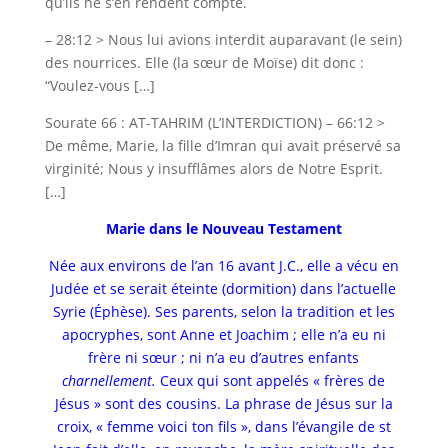
qu’ils ne s’en rendent compte.
– 28:12 > Nous lui avions interdit auparavant (le sein)
des nourrices. Elle (la sœur de Moïse) dit donc :
“Voulez-vous […]
Sourate 66 : AT-TAHRIM (L’INTERDICTION) – 66:12 >
De même, Marie, la fille d’Imran qui avait préservé sa
virginité; Nous y insufflâmes alors de Notre Esprit.
[…]
Marie dans le Nouveau Testament
Née aux environs de l’an 16 avant J.C., elle a vécu en
Judée et se serait éteinte (dormition) dans l’actuelle
Syrie (Éphèse). Ses parents, selon la tradition et les
apocryphes, sont Anne et Joachim ; elle n’a eu ni
frère ni sœur ; ni n’a eu d’autres enfants
charnellement.
Ceux qui sont appelés « frères de
Jésus » sont des cousins. La phrase de Jésus sur la
croix, « femme voici ton fils », dans l’évangile de st