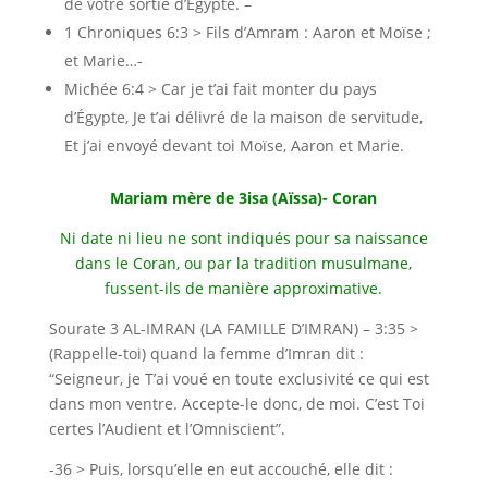
de votre sortie d’Égypte. –
1 Chroniques 6:3 > Fils d’Amram : Aaron et Moïse ;
et Marie…-
Michée 6:4 > Car je t’ai fait monter du pays
d’Égypte, Je t’ai délivré de la maison de servitude,
Et j’ai envoyé devant toi Moïse, Aaron et Marie.
Mariam mère de 3isa (Aïssa)- Coran
Ni date ni lieu ne sont indiqués pour sa naissance
dans le Coran, ou par la tradition musulmane,
fussent-ils de manière approximative.
Sourate 3 AL-IMRAN (LA FAMILLE D’IMRAN) – 3:35 >
(Rappelle-toi) quand la femme d’Imran dit :
“Seigneur, je T’ai voué en toute exclusivité ce qui est
dans mon ventre. Accepte-le donc, de moi. C’est Toi
certes l’Audient et l’Omniscient”.
-36 > Puis, lorsqu’elle en eut accouché, elle dit :