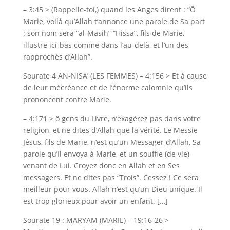
– 3:45 > (Rappelle-toi,) quand les Anges dirent : “Ô
Marie, voilà qu’Allah t’annonce une parole de Sa part
: son nom sera “al-Masih” “Hissa”, fils de Marie,
illustre ici-bas comme dans l’au-delà, et l’un des
rapprochés d’Allah”.
Sourate 4 AN-NISA’ (LES FEMMES) – 4:156 > Et à cause
de leur mécréance et de l’énorme calomnie qu’ils
prononcent contre Marie.
– 4:171 > ô gens du Livre, n’exagérez pas dans votre
religion, et ne dites d’Allah que la vérité. Le Messie
Jésus, fils de Marie, n’est qu’un Messager d’Allah, Sa
parole qu’Il envoya à Marie, et un souffle (de vie)
venant de Lui. Croyez donc en Allah et en Ses
messagers. Et ne dites pas “Trois”. Cessez ! Ce sera
meilleur pour vous. Allah n’est qu’un Dieu unique. Il
est trop glorieux pour avoir un enfant. […]
Sourate 19 : MARYAM (MARIE) – 19:16-26 >