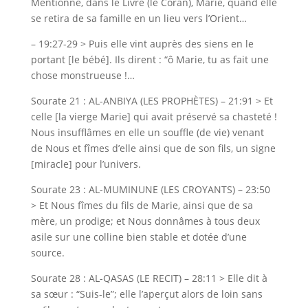
Mentionne, dans le Livre (le Coran), Marie, quand elle
se retira de sa famille en un lieu vers l’Orient…
– 19:27-29 > Puis elle vint auprès des siens en le
portant [le bébé]. Ils dirent : “ô Marie, tu as fait une
chose monstrueuse !…
Sourate 21 : AL-ANBIYA (LES PROPHÈTES) – 21:91 > Et
celle [la vierge Marie] qui avait préservé sa chasteté !
Nous insufflâmes en elle un souffle (de vie) venant
de Nous et fîmes d’elle ainsi que de son fils, un signe
[miracle] pour l’univers.
Sourate 23 : AL-MUMINUNE (LES CROYANTS) – 23:50
> Et Nous fîmes du fils de Marie, ainsi que de sa
mère, un prodige; et Nous donnâmes à tous deux
asile sur une colline bien stable et dotée d’une
source.
Sourate 28 : AL-QASAS (LE RECIT) – 28:11 > Elle dit à
sa sœur : “Suis-le”; elle l’aperçut alors de loin sans