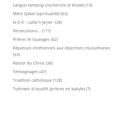
Langue tamaziɣt (recherche et étude)
(13)
Mère Qabel (spiritualité)
(63)
N-D K – Lalla n-Jerjer-
(28)
Persécutions…
(177)
Prières et louanges
(62)
Réponses chrétiennes aux objections musulmanes
(53)
Retour du Christ
(38)
Témoignages
(47)
Tradition catholique
(128)
Tuttriwin d-teẓallit (prières en kabyle)
(7)