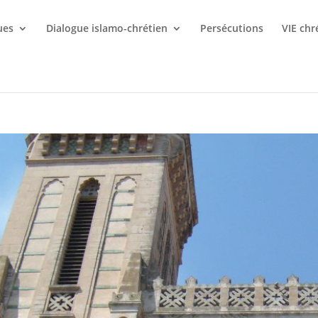
ues
Dialogue islamo-chrétien
Persécutions
VIE chr