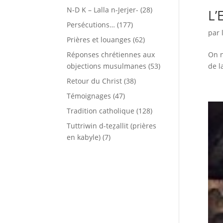
N-D K – Lalla n-Jerjer-
(28)
L’
Persécutions…
(177)
par
Prières et louanges
(62)
On n
Réponses chrétiennes aux
de l
objections musulmanes
(53)
Retour du Christ
(38)
Témoignages
(47)
Tradition catholique
(128)
Tuttriwin d-teẓallit (prières
en kabyle)
(7)