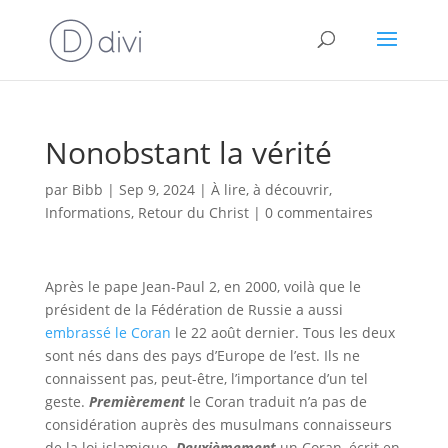
Nonobstant la vérité
par
Bibb
|
Sep 9, 2024
|
À lire, à découvrir
,
Informations
,
Retour du Christ
|
0 commentaires
Après le pape Jean-Paul 2, en 2000, voilà que le
président de la Fédération de Russie a aussi
embrassé le Coran
le 22 août dernier. Tous les deux
sont nés dans des pays d’Europe de l’est. Ils ne
connaissent pas, peut-être, l’importance d’un tel
geste.
Premièrement
le Coran traduit n’a pas de
considération auprès des musulmans connaisseurs
de la loi islamique.
Deuxièmement
un Coran, écrit en