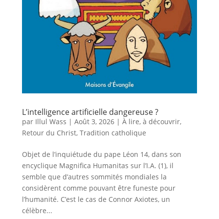
L’intelligence artificielle dangereuse ?
par
Illul Wass
|
Août 3, 2026
|
À lire, à découvrir
,
Retour du Christ
,
Tradition catholique
Objet de l’inquiétude du pape Léon 14, dans son
encyclique Magnifica Humanitas sur l’I.A. (1), il
semble que d’autres sommités mondiales la
considèrent comme pouvant être funeste pour
l’humanité. C’est le cas de Connor Axiotes, un
célèbre...