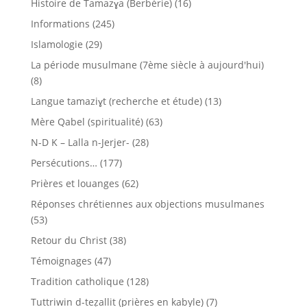
Histoire de Tamazɣa (Berbérie)
(16)
Informations
(245)
Islamologie
(29)
La période musulmane (7ème siècle à aujourd'hui)
(8)
Langue tamaziɣt (recherche et étude)
(13)
Mère Qabel (spiritualité)
(63)
N-D K – Lalla n-Jerjer-
(28)
Persécutions…
(177)
Prières et louanges
(62)
Réponses chrétiennes aux objections musulmanes
(53)
Retour du Christ
(38)
Témoignages
(47)
Tradition catholique
(128)
Tuttriwin d-teẓallit (prières en kabyle)
(7)