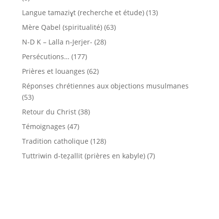
Langue tamaziɣt (recherche et étude)
(13)
Mère Qabel (spiritualité)
(63)
N-D K – Lalla n-Jerjer-
(28)
Persécutions…
(177)
Prières et louanges
(62)
Réponses chrétiennes aux objections musulmanes
(53)
Retour du Christ
(38)
Témoignages
(47)
Tradition catholique
(128)
Tuttriwin d-teẓallit (prières en kabyle)
(7)