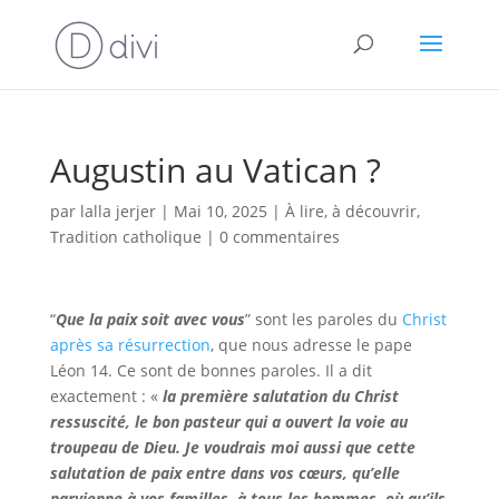
Augustin au Vatican ?
par
lalla jerjer
|
Mai 10, 2025
|
À lire, à découvrir
,
Tradition catholique
|
0 commentaires
“
Que la paix soit avec vous
” sont les paroles du
Christ
après sa résurrection
, que nous adresse le pape
Léon 14. Ce sont de bonnes paroles. Il a dit
exactement : «
la première salutation du Christ
ressuscité, le bon pasteur qui a ouvert la voie au
troupeau de Dieu. Je voudrais moi aussi que cette
salutation de paix entre dans vos cœurs, qu’elle
parvienne à vos familles, à tous les hommes, où qu’ils