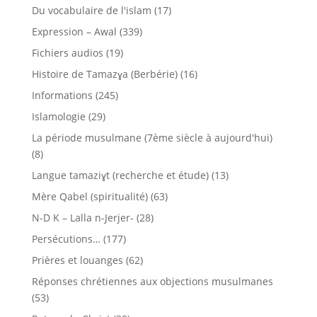
Du vocabulaire de l'islam
(17)
Expression – Awal
(339)
Fichiers audios
(19)
Histoire de Tamazɣa (Berbérie)
(16)
Informations
(245)
Islamologie
(29)
La période musulmane (7ème siècle à aujourd'hui)
(8)
Langue tamaziɣt (recherche et étude)
(13)
Mère Qabel (spiritualité)
(63)
N-D K – Lalla n-Jerjer-
(28)
Persécutions…
(177)
Prières et louanges
(62)
Réponses chrétiennes aux objections musulmanes
(53)