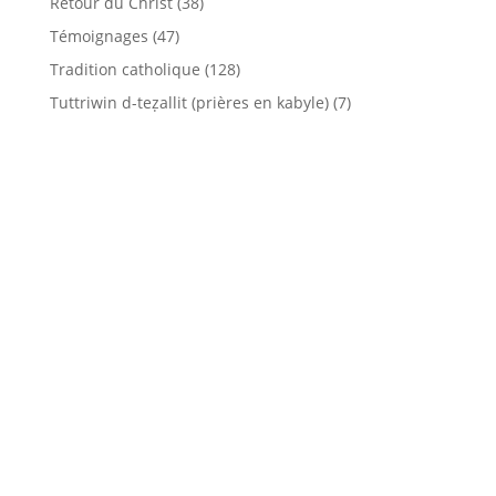
Retour du Christ
(38)
Témoignages
(47)
Tradition catholique
(128)
Tuttriwin d-teẓallit (prières en kabyle)
(7)