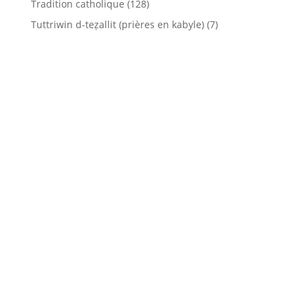
Tradition catholique
(128)
Tuttriwin d-teẓallit (prières en kabyle)
(7)