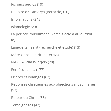
Fichiers audios
(19)
Histoire de Tamazɣa (Berbérie)
(16)
Informations
(245)
Islamologie
(29)
La période musulmane (7ème siècle à aujourd'hui)
(8)
Langue tamaziɣt (recherche et étude)
(13)
Mère Qabel (spiritualité)
(63)
N-D K – Lalla n-Jerjer-
(28)
Persécutions…
(177)
Prières et louanges
(62)
Réponses chrétiennes aux objections musulmanes
(53)
Retour du Christ
(38)
Témoignages
(47)