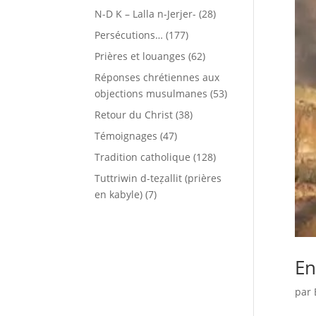
N-D K – Lalla n-Jerjer-
(28)
Persécutions…
(177)
Prières et louanges
(62)
Réponses chrétiennes aux
objections musulmanes
(53)
Retour du Christ
(38)
Témoignages
(47)
Tradition catholique
(128)
Tuttriwin d-teẓallit (prières
en kabyle)
(7)
En
par