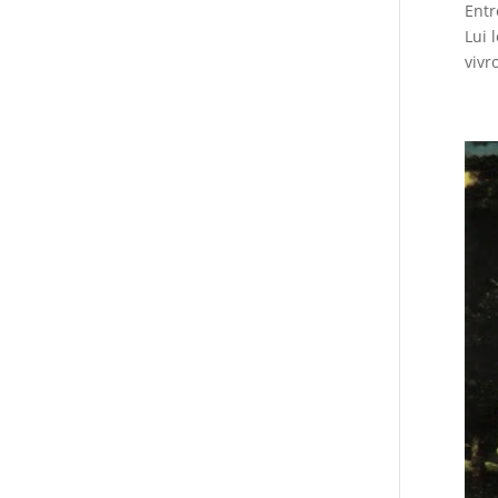
Entr
Lui 
vivr