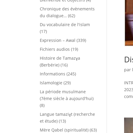
Chronique des évènements
du dialogue…
(62)
Du vocabulaire de l'islam
(17)
Expression – Awal
(339)
Fichiers audios
(19)
Di
Histoire de Tamazɣa
(Berbérie)
(16)
par
Informations
(245)
INTR
Islamologie
(29)
2023
La période musulmane
comm
(7ème siècle à aujourd'hui)
(8)
Langue tamaziɣt (recherche
et étude)
(13)
Mère Qabel (spiritualité)
(63)