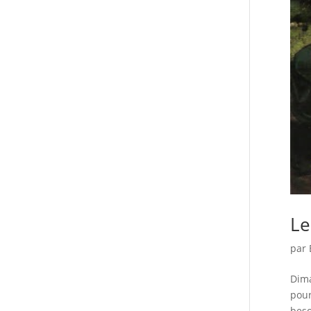
Le
par
Dima
pour
beso