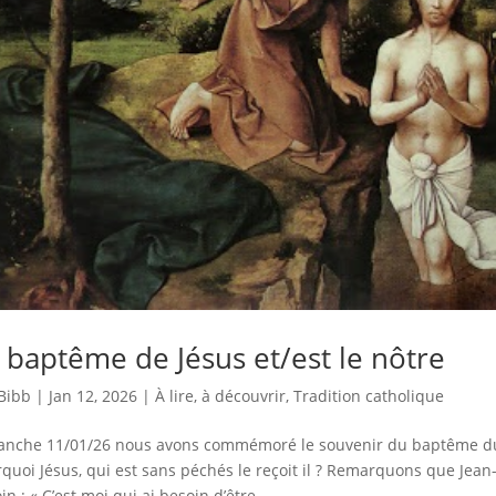
 baptême de Jésus et/est le nôtre
Bibb
|
Jan 12, 2026
|
À lire, à découvrir
,
Tradition catholique
nche 11/01/26 nous avons commémoré le souvenir du baptême du 
quoi Jésus, qui est sans péchés le reçoit il ? Remarquons que Jean-
in : « C’est moi qui ai besoin d’être...