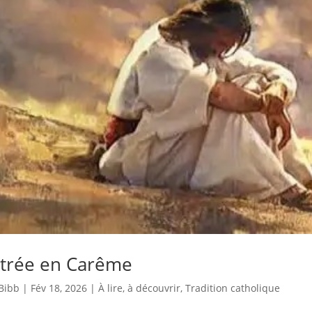
trée en Carême
Bibb
|
Fév 18, 2026
|
À lire, à découvrir
,
Tradition catholique