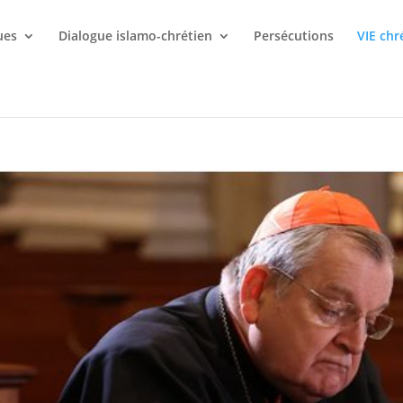
ues
Dialogue islamo-chrétien
Persécutions
VIE chr