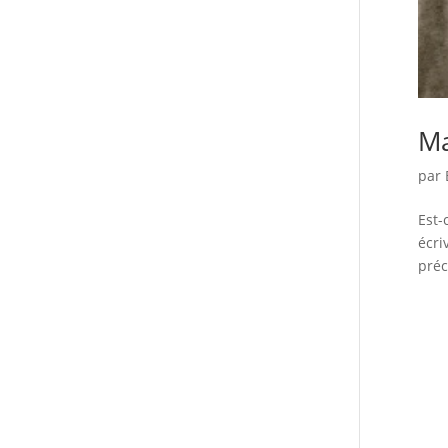
Ma
par
Est-
écri
préc