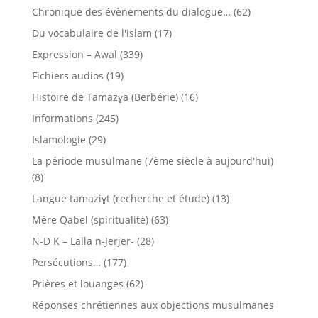
Chronique des évènements du dialogue…
(62)
Du vocabulaire de l'islam
(17)
Expression – Awal
(339)
Fichiers audios
(19)
Histoire de Tamazɣa (Berbérie)
(16)
Informations
(245)
Islamologie
(29)
La période musulmane (7ème siècle à aujourd'hui)
(8)
Langue tamaziɣt (recherche et étude)
(13)
Mère Qabel (spiritualité)
(63)
N-D K – Lalla n-Jerjer-
(28)
Persécutions…
(177)
Prières et louanges
(62)
Réponses chrétiennes aux objections musulmanes