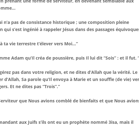
e, en prenant une forme de serviteur, en devenant semblable aux
 homme…
i n’a pas de consistance historique ; une composition pleine
an qui s’est ingénié à rappeler Jésus dans des passages équivoques
 à ta vie terrestre t’élever vers Moi…”
me Adam qu’Il créa de poussière, puis Il lui dit “Sois” : et il fut. 
gérez pas dans votre religion, et ne dites d’Allah que la vérité. Le
er d’Allah, Sa parole qu’Il envoya à Marie et un souffle (de vie) v
rs. Et ne dites pas “Trois”.”
un Serviteur que Nous avions comblé de bienfaits et que Nous avion
emandant aux Juifs s’ils ont eu un prophète nommé 3isa, mais il