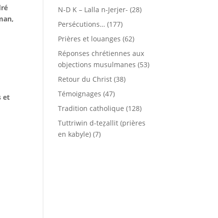
dré
N-D K – Lalla n-Jerjer-
(28)
man,
Persécutions…
(177)
Prières et louanges
(62)
Réponses chrétiennes aux
objections musulmanes
(53)
Retour du Christ
(38)
Témoignages
(47)
 et
Tradition catholique
(128)
Tuttriwin d-teẓallit (prières
en kabyle)
(7)