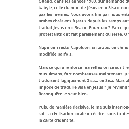
Quand, dans les années 1980, sur demande du p
kabyle, celle du nom de Jésus en « 3isa » no
pas les mêmes. Nous avons fini par nous ent
arabes chrétiens à Jésus depuis les temps anté
traduit Jésus en « 3isa ». Pourquoi ? Parce q
protestants ont fait pareillement du reste. O
Napoléon reste Napoléon, en arabe, en chino
modifiée parfois.
Mais ce qui a renforcé ma réflexion ce sont 
musulmans, fort nombreuses maintenant. Jusque
traduisent logiquement 3isa… en 3isa. Mais al
imposé de traduire 3isa en Jésus ? Je reviendr
Reconquête le veut bien.
Puis, de manière décisive, je me suis interrogé
soit la civilisation, orale ou écrite, sous tou
la carte d’identité.