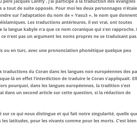
ère Jacques Lanfry , j’ai participé à la traduction des évangiles
us a tout de suite opposés. Pour moi les deux personnages n’étai
endre sur l’adaptation du nom de « Yasu3 », le nom que donnent
islamiques. Les traductions antérieures, il est vrai, ont toutes
ue la langue kabyle n’a que ce nom coranique qui s’en rapproche. 
r ce n’est pas un argument les noms propres ne se traduisant pas
is ou en turc, avec une prononciation phonétique quelque peu
les traductions du Coran dans les langues non européennes des p
-là en effet l’interdiction de traduire le Coran s’appliquait. El
ors pourquoi, dans les langues européennes, la tradition s’est
ai dans un second article sur cette question, si la rédaction de
 sur ce qui nous distingue et qui fait notre singularité, quelle qu
tes les latitudes, pour les vivants comme pour les morts. C’est bien