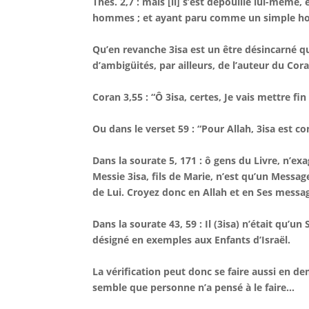
Thes. 2,7 : mais [il] s’est dépouillé lui-mêm
hommes ; et ayant paru comme un simple
Qu’en revanche 3isa est un être désincarné qu
d’ambigüités, par ailleurs, de l’auteur du Cor
Coran 3,55 : “Ô 3isa, certes, Je vais mettre fin
Ou dans le verset 59 : “Pour Allah, 3isa est com
Dans la sourate 5, 171 : ô gens du Livre, n’exa
Messie 3isa, fils de Marie, n’est qu’un Messag
de Lui. Croyez donc en Allah et en Ses message
Dans la sourate 43, 59 : Il (3isa) n’était qu’
désigné en exemples aux Enfants d’Israël.
La vérification peut donc se faire aussi en d
semble que personne n’a pensé à le faire…