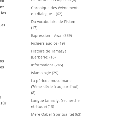
 en
ent
Chronique des évènements
 les
du dialogue…
(62)
Du vocabulaire de l'islam
Les
(17)
.
Expression – Awal
(339)
Fichiers audios
(19)
Histoire de Tamazɣa
(Berbérie)
(16)
ays
Informations
(245)
les
Islamologie
(29)
La période musulmane
(7ème siècle à aujourd'hui)
(8)
e
Langue tamaziɣt (recherche
 sûr
et étude)
(13)
Mère Qabel (spiritualité)
(63)