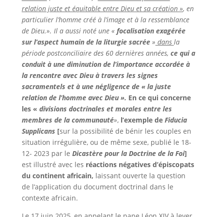
relation juste et équitable entre Dieu et sa création »
, en
particulier l’homme créé à l’image et à la ressemblance
de Dieu.». Il a aussi noté une «
focalisation exagérée
sur l’aspect humain de la liturgie sacrée
»
dans
la
période postconciliaire des 60 dernières années,
ce qui a
conduit à une diminution de l’importance accordée à
la rencontre avec Dieu à travers les signes
sacramentels et à une
négligence de « la juste
relation de l’homme avec Dieu
».
En ce qui concerne
les «
divisions doctrinales et morales entre les
membres de la communauté
»
,
l’exemple de
Fiducia
Supplicans
[
sur la possibilité de bénir les couples en
situation irrégulière, ou de même sexe, publié le 18-
12- 2023 par le
Dicastère pour la Doctrine de la Foi
]
est illustré avec les
réactions négatives d’épiscopats
du continent africain,
laissant ouverte la question
de l’application du document doctrinal dans le
contexte africain.
Le 17 juin 2025, en appelant le pape Léon XIV à lever