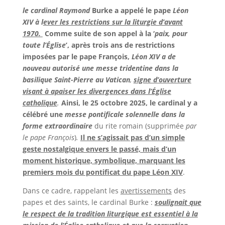
le cardinal Raymond
Burke a appelé le pape
Léon
XIV
à l
ever les restrictions sur la liturgie d’avant
1970.
Comme suite de son appel à la ‘
paix, pour
toute l’Église
’, après trois ans de restrictions
imposées par le pape François,
Léon XIV
a de
nouveau autorisé une messe tridentine dans la
basilique Saint-Pierre au Vatican
,
signe d’ouverture
visant à apaiser les divergences dans l’Église
catholique
.
Ainsi, le 25 octobre 2025, le cardinal y a
célébré une
messe pontificale solennelle
dans la
forme extraordinaire
du rite romain (supprimée
par
le pape François
)
.
Il ne s’agissait pas d’un simple
geste nostalgique envers le passé, mais d’un
moment historique, symbolique, marquant les
premiers mois du pontificat du pape Léon XIV
.
Dans ce cadre, rappelant les
avertissements
des
papes et des saints, le cardinal Burke :
soulignait que
le respect de la tradition liturgique est essentiel à la