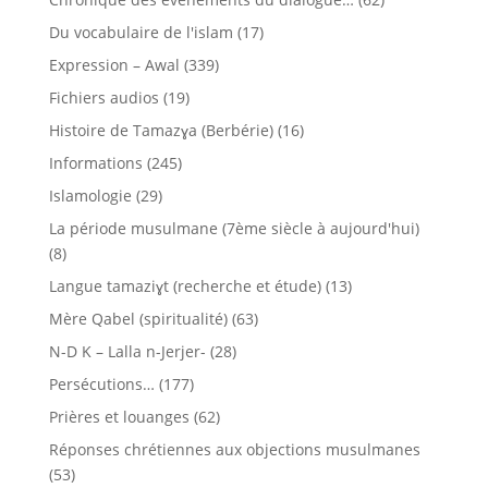
Du vocabulaire de l'islam
(17)
Expression – Awal
(339)
Fichiers audios
(19)
Histoire de Tamazɣa (Berbérie)
(16)
Informations
(245)
Islamologie
(29)
La période musulmane (7ème siècle à aujourd'hui)
(8)
Langue tamaziɣt (recherche et étude)
(13)
Mère Qabel (spiritualité)
(63)
N-D K – Lalla n-Jerjer-
(28)
Persécutions…
(177)
Prières et louanges
(62)
Réponses chrétiennes aux objections musulmanes
(53)