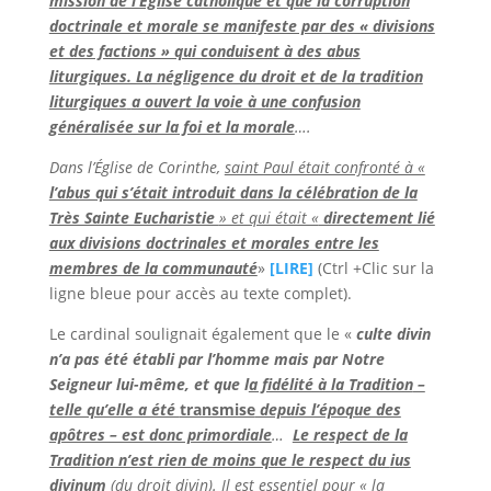
mission de l’Église catholique et que la corruption
doctrinale et morale se manifeste par des « divisions
et des factions » qui conduisent à des abus
liturgiques. La négligence du droit et de la tradition
liturgiques
a ouvert la voie à une confusion
généralisée sur la foi et la morale
….
Dans l’Église de Corinthe,
saint Paul était confronté à «
l’abus qui s’était introduit dans la célébration de la
Très Sainte Eucharistie
» et qui était «
directement lié
aux divisions doctrinales et morales entre les
membres de la communauté
»
[LIRE]
(Ctrl +Clic sur la
ligne bleue pour accès au texte complet).
Le cardinal soulignait également que le «
culte divin
n’a pas été établi par l’homme mais par Notre
Seigneur lui-même, et que l
a fidélité à la Tradition
–
telle qu’elle a été
transmise
depuis l’époque des
apôtres – est donc primordiale
…
Le respect de la
Tradition n’est rien de moins que le respect du
ius
divinum
(du droit divin).
Il est essentiel pour « la