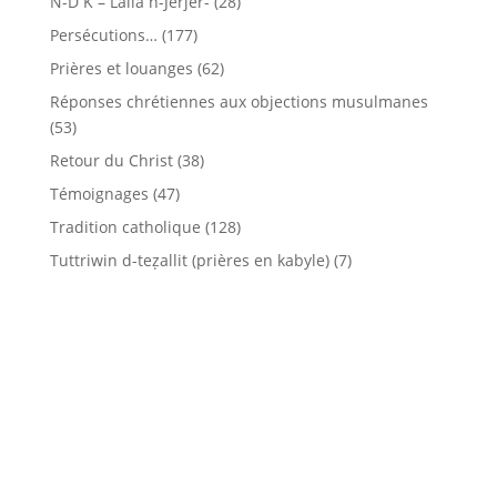
N-D K – Lalla n-Jerjer-
(28)
Persécutions…
(177)
Prières et louanges
(62)
Réponses chrétiennes aux objections musulmanes
(53)
Retour du Christ
(38)
Témoignages
(47)
Tradition catholique
(128)
Tuttriwin d-teẓallit (prières en kabyle)
(7)