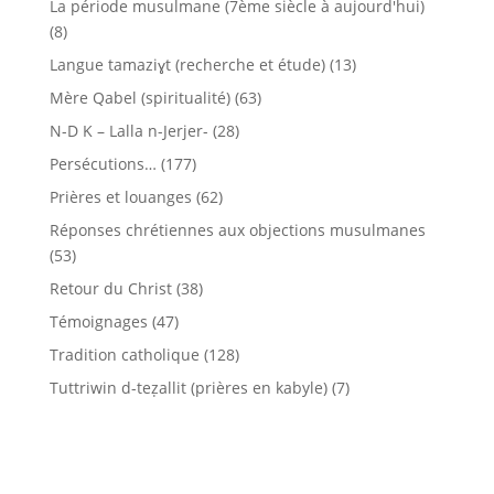
La période musulmane (7ème siècle à aujourd'hui)
(8)
Langue tamaziɣt (recherche et étude)
(13)
Mère Qabel (spiritualité)
(63)
N-D K – Lalla n-Jerjer-
(28)
Persécutions…
(177)
Prières et louanges
(62)
Réponses chrétiennes aux objections musulmanes
(53)
Retour du Christ
(38)
Témoignages
(47)
Tradition catholique
(128)
Tuttriwin d-teẓallit (prières en kabyle)
(7)