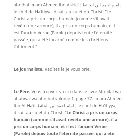
al-nihal
Imam Ahmed Ibn Al-Ha’it
امام احمد ابن الحائط
,
le chef de Ha’itiyya, disait au sujet du Christ: “Le
Christ a pris un corps humain (comme s’il avait
revêtu une armure), il a pris un corps humain, et il
est l’ancien Verbe (Parole) depuis toute l’éternité
passée, qui a été incarné comme les chrétiens
l’affirment.”
Le journaliste
.
Redîtes le je vous prie.
Le Père
.
Vous trouverez ceci dans le livre
Al-milal wa
al-ahwa’ wa al-nihal
volume 1, page 77. Imam Ahmed
Ibn Al-Ha’it
امام احمد ابن الحائط
, le chef de Ha’itiyya,
disait au sujet du Christ: “
Le Christ a pris un corps
humain (comme s’il avait revêtu une armure), il a
pris un corps humain, et il est l’ancien Verbe
(Parole) depuis toute l’éternité passée, qui a été