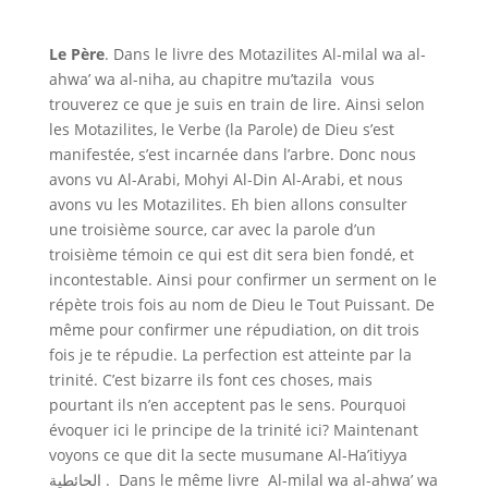
Le Père
. Dans le livre des Motazilites Al-milal wa al-
ahwa’ wa al-niha, au chapitre mu’tazila
vous
trouverez ce que je suis en train de lire. Ainsi selon
les Motazilites, le Verbe (la Parole) de Dieu s’est
manifestée, s’est incarnée dans l’arbre. Donc nous
avons vu Al-Arabi, Mohyi Al-Din Al-Arabi, et nous
avons vu les Motazilites. Eh bien allons consulter
une troisième source, car avec la parole d’un
troisième témoin ce qui est dit sera bien fondé, et
incontestable. Ainsi pour confirmer un serment on le
répète trois fois au nom de Dieu le Tout Puissant. De
même pour confirmer une répudiation, on dit trois
fois je te répudie.
La perfection est atteinte par la
trinité.
C’est bizarre ils font ces choses, mais
pourtant ils n’en acceptent pas le sens. Pourquoi
évoquer ici le principe de la trinité ici? Maintenant
voyons ce que dit la secte musumane
Al-Ha’itiyya
الحائطية
.
Dans le même livre
Al-milal wa al-ahwa’ wa