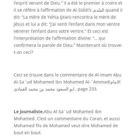
l’esprit venant de Dieu.” Il a été le premier à croire et
il se réfère à l’affirmation de
Al-Siddi’s
السّدى
quand il
dit: “La mère de Yehia (Jean) rencontra le mère de
Jésus et lui a dit: “j’ai senti l’enfant dans mon ventre
vénérer l’enfant dans votre ventre.” Et ceci est
l’interprétation de l’affirmation divine: “… qui
confirmera la parole de Dieu.” Maintenant où trouve-
t-on ceci?
Ceci se trouve dans le commentaire de
Al-Imam Abu
Al-Sa`ud Mohamed Ibn Mohamed Al-`Ammadi
الامام
ابو السعود محمد بن محمد العمادى
, page 233.
Le journaliste.
Abu Al-Sa`ud Mohamed Ibn
Mohamed.
C’est un commentaire du Coran, et aussi
Mohamed fils de Mohamed veut dire Mohamed de
bout en bout.