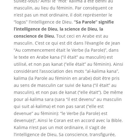
suivez-vous? Ainsi le “mot” kalima a été défini au
masculin, au lieu du féminin. Par conséquent ce
n’est pas un mot ordinaire, il doit représenter le
“logos” l’intelligence de Dieu.
“Sa Parole” signifie
l’intelligence de Dieu, la science de Dieu, la
conscience de Dieu.
Tout ceci en Arabe est au
masculin. C’est ce qui est dit dans l’évangile de Jean
“Au commencement était le Verbe (la Parole)”, dans
le texte en Arabe kana (“il était” au masculin) est
utilisé, et non pas kanat (“elle était” au féminin). Ainsi
considérant l’association des mots “al-kalima kana”,
kalima (la Parole au féminin en arabe) doit être pris
au sens de masculin car suivi de kana (“il était” au
masculin), et non pas de kanat (“elle était”). De même
pour al-kalima sara (sara “il est devenu” au masculin
qui suit al-kalima) et non pas sarat (“elle est
devenue” au féminin): “le Verbe (la Parole) est
devenu(e)”, Ainsi le Coran est en accord avec la Bible.
Kalima n’est pas un mot ordinaire, il s’agit de
l’intelligence de Dieu, Sa conscience, transfigurée,