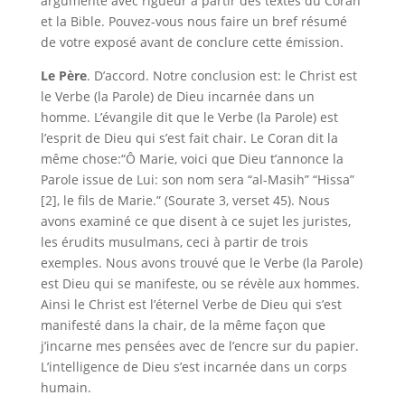
argumenté avec rigueur à partir des textes du Coran
et la Bible. Pouvez-vous nous faire un bref résumé
de votre exposé avant de conclure cette émission.
Le Père
.
D’accord. Notre conclusion est: le Christ est
le Verbe (la Parole) de Dieu incarnée dans un
homme. L’évangile dit que le Verbe (la Parole) est
l’esprit de Dieu qui s’est fait chair. Le Coran dit la
même chose:
“Ô Marie, voici que Dieu t’annonce la
Parole issue de Lui: son nom sera “al-Masih” “Hissa”
[2], le fils de Marie.” (Sourate 3, verset 45). Nous
avons examiné ce que disent à ce sujet les juristes,
les érudits musulmans, ceci à partir de trois
exemples. Nous avons trouvé que le Verbe (la Parole)
est Dieu qui se manifeste, ou se révèle aux hommes.
Ainsi le Christ est l’éternel Verbe de Dieu qui s’est
manifesté dans la chair, de la même façon que
j’incarne mes pensées avec de l’encre sur du papier.
L’intelligence de Dieu s’est incarnée dans un corps
humain.