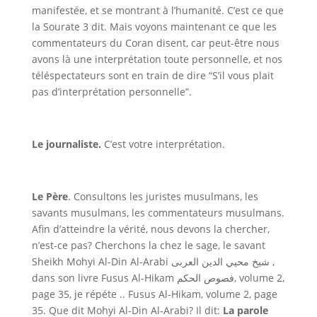
manifestée, et se montrant à l’humanité. C’est ce que
la Sourate 3 dit. Mais voyons maintenant ce que les
commentateurs du Coran disent, car peut-être nous
avons là une interprétation toute personnelle, et nos
téléspectateurs sont en train de dire “S’il vous plait
pas d’interprétation personnelle”.
Le journaliste
.
C’est votre interprétation.
Le Père
.
Consultons les juristes musulmans, les
savants musulmans, les commentateurs musulmans.
Afin d’atteindre la vérité, nous devons la chercher,
n’est-ce pas? Cherchons la chez le sage, le savant
Sheikh Mohyi Al-Din Al-Arabi
شيخ محيي الدين العربى
,
dans son livre Fusus Al-Hikam
فصوص الحكم
, volume 2,
page 35, je répéte ..
Fusus Al-Hikam
, volume 2, page
35.
Que dit Mohyi Al-Din Al-Arabi? Il dit:
La parole