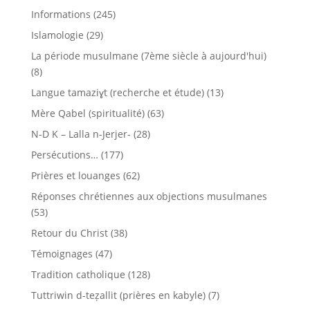
Informations
(245)
Islamologie
(29)
La période musulmane (7ème siècle à aujourd'hui)
(8)
Langue tamaziɣt (recherche et étude)
(13)
Mère Qabel (spiritualité)
(63)
N-D K – Lalla n-Jerjer-
(28)
Persécutions…
(177)
Prières et louanges
(62)
Réponses chrétiennes aux objections musulmanes
(53)
Retour du Christ
(38)
Témoignages
(47)
Tradition catholique
(128)
Tuttriwin d-teẓallit (prières en kabyle)
(7)