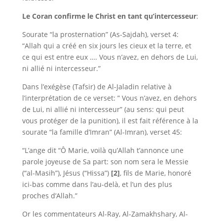
Le Coran confirme le Christ en tant qu’intercesseur
:
Sourate “la prosternation” (As-Sajdah), verset 4:
“Allah qui a créé en six jours les cieux et la terre, et
ce qui est entre eux …. Vous n’avez, en dehors de Lui,
ni allié ni intercesseur.”
Dans l’exégèse (Tafsir) de Al-Jaladin relative à
l’interprétation de ce verset: ” Vous n’avez, en dehors
de Lui, ni allié ni intercesseur” (au sens: qui peut
vous protéger de la punition), il est fait référence à
la
sourate “la famille d’Imran” (Al-Imran), verset 45:
“L’ange dit “Ô Marie, voilà qu’Allah t’annonce une
parole joyeuse de Sa part: son nom sera le Messie
(“al-Masih”), Jésus (“Hissa”)
[2]
, fils de Marie, honoré
ici-bas comme dans l’au-delà, et l’un des plus
proches d’Allah.”
Or les commentateurs Al-Ray, Al-Zamakhshary, Al-