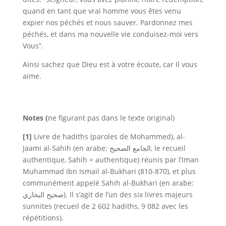
quand en tant que vrai homme vous êtes venu
expier nos péchés et nous sauver. Pardonnez mes
péchés, et dans ma nouvelle vie conduisez-moi vers
Vous
“
.
Ainsi sachez que Dieu est à votre écoute, car Il vous
aime.
Notes (
ne figurant pas dans le texte original)
[1]
Livre de hadiths (paroles de Mohammed),
al-
Jaami al-Sahih
(en arabe:
الجامع الصحيح
, le recueil
authentique,
Sahih
= authentique) réunis par l’Iman
Muhammad ibn Ismail al-Bukhari (810-870), et plus
communément appelé
Sahih al-Bukhari
(en arabe:
صحيح البخاري
). Il s’agit de
l’un des six
livres majeurs
sunnites (recueil de 2 602 hadiths, 9 082 avec les
répétitions).