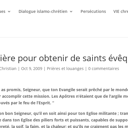
ues
Dialogue islamo-chrétien
Persécutions
VIE chr
ière pour obtenir de saints évê
Christian
|
Oct 9, 2009
|
Prières et louanges
|
0 commentaires
 as promis, Seigneur, que ton Evangile serait prêché par le mon
 accomplir cette mission. Les Apôtres n’étaient que de l’argile mol
uvés par le feu de l’Esprit. “
n bon Seigneur, qu’il en soit ainsi pour ton Eglise militante ; tr
e dans ton Eglise des piliers forts et puissants, capables de suppo
reté, la soif, la faim, et la chaleur; et qu’ils ne craignent pas les