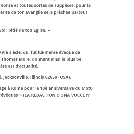
 honte et toutes sortes de supplices, pour la
vérité de ton Evangile sera prêchée partout
ir pitié de ton Eglise. »
XVIè siècle, qui fut lui-même évêque de
t Thomas More, donnant ainsi le plus bel
ère est d’actualité.
 Jecksonville, Illinois 62650 (USA).
rinage à Rome pour le 10è anniversaire du Motu
on d’évêques » (LA REDACTION D’UNA VOCCE n°