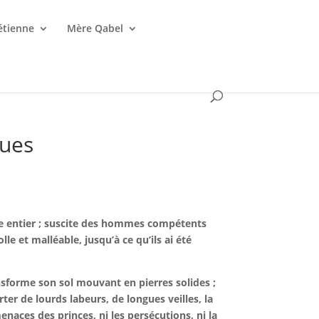
étienne
Mère Qabel
ques
de entier ; suscite des hommes compétents
le et malléable, jusqu’à ce qu’ils ai été
ansforme son sol mouvant en pierres solides ;
rter de lourds labeurs, de longues veilles, la
 menaces des princes, ni les persécutions, ni la