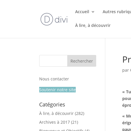
Accueil
Autres rubriq
À lire, à découvrir
Pr
par
Nous contacter
Soutenir notre site
« Tu
pour
Catégories
épro
À lire, à découvrir
(282)
« Mo
Archives à 2017
(21)
érig
pauv
Bienvenue et Objectifs
(4)