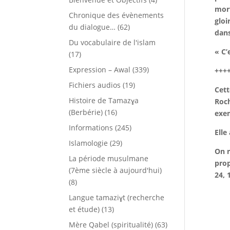
mort
Chronique des évènements
gloi
du dialogue…
(62)
dan
Du vocabulaire de l'islam
« C’
(17)
Expression – Awal
(339)
+++
Fichiers audios
(19)
Cett
Histoire de Tamazɣa
Roch
(Berbérie)
(16)
exem
Informations
(245)
Elle
Islamologie
(29)
On r
La période musulmane
prop
(7ème siècle à aujourd'hui)
24, 
(8)
Langue tamaziɣt (recherche
et étude)
(13)
Mère Qabel (spiritualité)
(63)