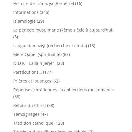
Histoire de Tamazɣa (Berbérie)
(16)
Informations
(245)
Islamologie
(29)
La période musulmane (7ème siècle à aujourd'hui)
(8)
Langue tamaziɣt (recherche et étude)
(13)
Mère Qabel (spiritualité)
(63)
N-D K – Lalla n-Jerjer-
(28)
Persécutions…
(177)
Prières et louanges
(62)
Réponses chrétiennes aux objections musulmanes
(53)
Retour du Christ
(38)
Témoignages
(47)
Tradition catholique
(128)
Tuttriwin d-teẓallit (prières en kabyle)
(7)