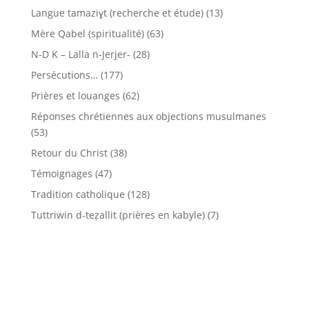
Langue tamaziɣt (recherche et étude)
(13)
Mère Qabel (spiritualité)
(63)
N-D K – Lalla n-Jerjer-
(28)
Persécutions…
(177)
Prières et louanges
(62)
Réponses chrétiennes aux objections musulmanes
(53)
Retour du Christ
(38)
Témoignages
(47)
Tradition catholique
(128)
Tuttriwin d-teẓallit (prières en kabyle)
(7)