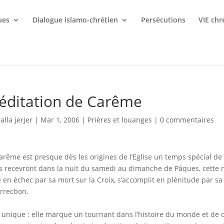
ues
Dialogue islamo-chrétien
Persécutions
VIE chr
éditation de Carême
lalla jerjer
|
Mar 1, 2006
|
Prières et louanges
|
0 commentaires
arême est presque dès les origines de l’Eglise un temps spécial 
ls recevront dans la nuit du samedi au dimanche de Pâques, cette nu
 en échec par sa mort sur la Croix, s’accomplit en plénitude par sa v
rrection.
 unique : elle marque un tournant dans l’histoire du monde et de 