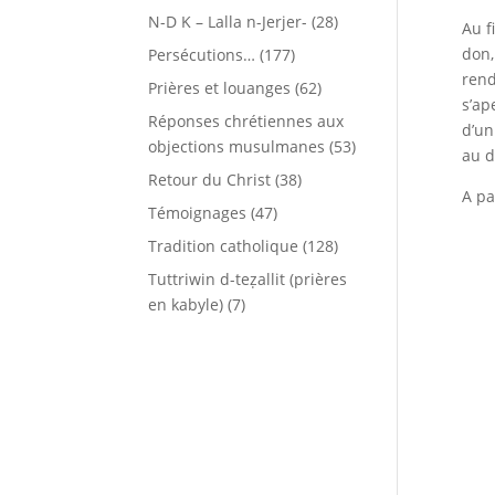
N-D K – Lalla n-Jerjer-
(28)
Au f
don,
Persécutions…
(177)
rend
Prières et louanges
(62)
s’ap
Réponses chrétiennes aux
d’un
objections musulmanes
(53)
au d
Retour du Christ
(38)
A pa
Témoignages
(47)
Tradition catholique
(128)
Tuttriwin d-teẓallit (prières
en kabyle)
(7)