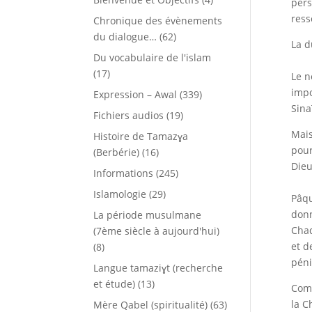
pers
ress
Chronique des évènements
du dialogue…
(62)
La d
Du vocabulaire de l'islam
(17)
Le n
impo
Expression – Awal
(339)
Sina
Fichiers audios
(19)
Mais
Histoire de Tamazɣa
pour
(Berbérie)
(16)
Dieu
Informations
(245)
Islamologie
(29)
Pâqu
donn
La période musulmane
Chaq
(7ème siècle à aujourd'hui)
et d
(8)
péni
Langue tamaziɣt (recherche
et étude)
(13)
Comm
la C
Mère Qabel (spiritualité)
(63)