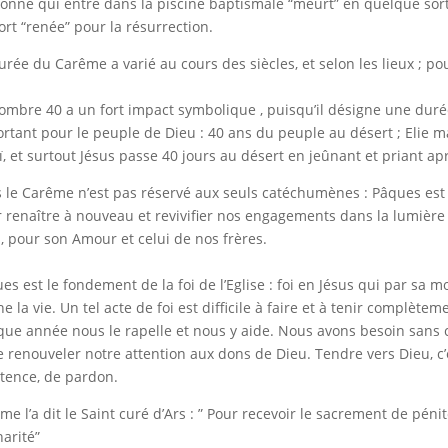
onne qui entre dans la piscine baptismale “meurt” en quelque sorte 
ort “renée” pour la résurrection.
urée du Carême a varié au cours des siècles, et selon les lieux ; pour 
ombre 40 a un fort impact symbolique , puisqu’il désigne une dur
rtant pour le peuple de Dieu : 40 ans du peuple au désert ; Elie 
ï, et surtout Jésus passe 40 jours au désert en jeûnant et priant ap
 le Carême n’est pas réservé aux seuls catéchumènes : Pâques es
 renaître à nouveau et revivifier nos engagements dans la lumière de
, pour son Amour et celui de nos frères.
es est le fondement de la foi de l’Eglise : foi en Jésus qui par sa 
e la vie. Un tel acte de foi est difficile à faire et à tenir complètem
ue année nous le rapelle et nous y aide. Nous avons besoin sans c
e renouveler notre attention aux dons de Dieu. Tendre vers Dieu, c’
tence, de pardon.
e l’a dit le Saint curé d’Ars : ” Pour recevoir le sacrement de péniten
harité”