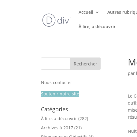
Accueil
Autres rubriq
À lire, à découvrir
M
par
Nous contacter
Soutenir notre site
Le C
qu’i
Catégories
mise
résu
À lire, à découvrir
(282)
Archives à 2017
(21)
Nuit
Bienvenue et Objectifs
(4)