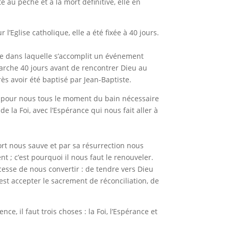
au péché et à la mort définitive, elle en
l’Eglise catholique, elle a été fixée à 40 jours.
ée dans laquelle s’accomplit un événement
marche 40 jours avant de rencontrer Dieu au
rès avoir été baptisé par Jean-Baptiste.
t pour nous tous le moment du bain nécessaire
 la Foi, avec l’Espérance qui nous fait aller à
mort nous sauve et par sa résurrection nous
ent ; c’est pourquoi il nous faut le renouveler.
esse de nous convertir : de tendre vers Dieu
est accepter le sacrement de réconciliation, de
ce, il faut trois choses : la Foi, l’Espérance et