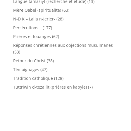
Langue tamaziɣt (recherche et étude)
(13)
Mère Qabel (spiritualité)
(63)
N-D K – Lalla n-Jerjer-
(28)
Persécutions…
(177)
Prières et louanges
(62)
Réponses chrétiennes aux objections musulmanes
(53)
Retour du Christ
(38)
Témoignages
(47)
Tradition catholique
(128)
Tuttriwin d-teẓallit (prières en kabyle)
(7)