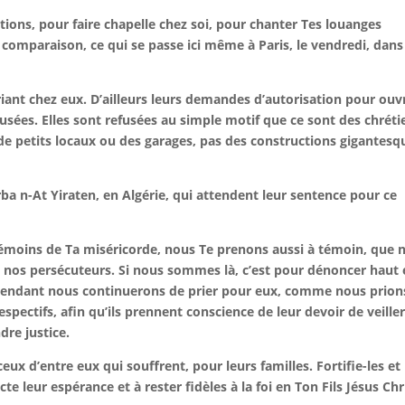
ons, pour faire chapelle chez soi, pour chanter Tes louanges
en comparaison, ce qui se passe ici même à Paris, le vendredi, dans
iant chez eux. D’ailleurs leurs demandes d’autorisation pour ouvr
usées. Elles sont refusées au simple motif que ce sont des chréti
r de petits locaux ou des garages, pas des constructions gigantesq
rba n-At Yiraten, en Algérie, qui attendent leur sentence pour ce
émoins de Ta miséricorde, nous Te prenons aussi à témoin, que 
e nos persécuteurs. Si nous sommes là, c’est pour dénoncer haut 
; cependant nous continuerons de prier pour eux, comme nous prion
ectifs, afin qu’ils prennent conscience de leur devoir de veille
dre justice.
ux d’entre eux qui souffrent, pour leurs familles. Fortifie-les et
acte leur espérance et à rester fidèles à la foi en Ton Fils Jésus Chr