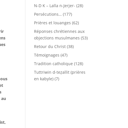
N-D K – Lalla n-Jerjer-
(28)
Persécutions…
(177)
Prières et louanges
(62)
ir
Réponses chrétiennes aux
ens
objections musulmanes
(53)
ues
Retour du Christ
(38)
Témoignages
(47)
Tradition catholique
(128)
Tuttriwin d-teẓallit (prières
nous
en kabyle)
(7)
et
s
r au
ist,