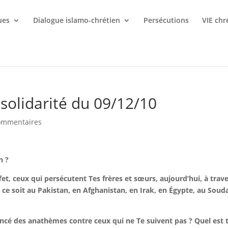
ues
Dialogue islamo-chrétien
Persécutions
VIE chr
 solidarité du 09/12/10
ommentaires
n ?
ffet, ceux qui persécutent Tes frères et sœurs, aujourd’hui, à trav
e ce soit au Pakistan, en Afghanistan, en Irak, en Égypte, au Soud
lancé des anathèmes contre ceux qui ne Te suivent pas ? Quel est 