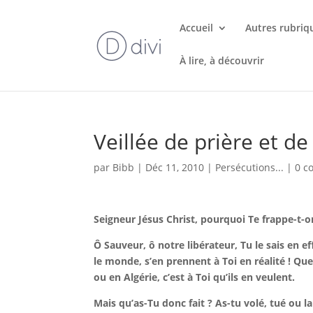
Accueil
Autres rubriq
À lire, à découvrir
Veillée de prière et de
par
Bibb
|
Déc 11, 2010
|
Persécutions...
|
0 c
Seigneur Jésus Christ, pourquoi Te frappe-t-o
Ô Sauveur, ô notre libérateur, Tu le sais en e
le monde, s’en prennent à Toi en réalité ! Qu
ou en Algérie, c’est à Toi qu’ils en veulent.
Mais qu’as-Tu donc fait ? As-tu volé, tué ou 