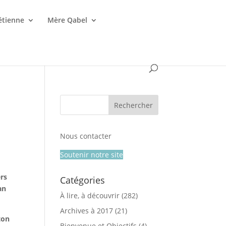
étienne
Mère Qabel
Nous contacter
Soutenir notre site
ers
Catégories
an
À lire, à découvrir
(282)
Archives à 2017
(21)
ton
Bienvenue et Objectifs
(4)