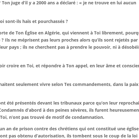
 Ton juge d’il y a 2000 ans a déclaré : « je ne trouve en lui aucun
oi sont-ils haïs et pourchassés ?
porte de Ton Église en Algérie, qui viennent à Toi librement, pour
e ? Ils ne méprisent pas leurs proches alors qu’ils sont rejetés par
à leur pays ; ils ne cherchent pas à prendre le pouvoir, ni à désobéi
oir croire en Toi, et répondre à Ton appel, en leur âme et consci
souhaitent seulement vivre selon Tes commandements, dans la paix
ont été présentés devant les tribunaux parce qu’on leur reprocha
! Condamnés d’abord à des peines sévères, ils furent heureusemen
 Toi, n’ont pas trouvé de motif de condamnation.
un an de prison contre des chrétiens qui ont constitué une église
ont pas obtenu d’autorisation, ils tombent sous le coup de la loi 