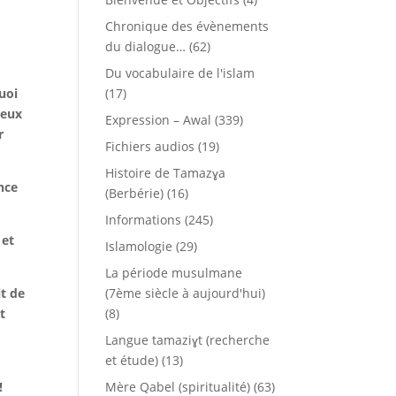
Chronique des évènements
du dialogue…
(62)
Du vocabulaire de l'islam
quoi
(17)
 eux
Expression – Awal
(339)
r
Fichiers audios
(19)
Histoire de Tamazɣa
ence
(Berbérie)
(16)
Informations
(245)
 et
Islamologie
(29)
La période musulmane
it de
(7ème siècle à aujourd'hui)
t
(8)
Langue tamaziɣt (recherche
et étude)
(13)
!
Mère Qabel (spiritualité)
(63)