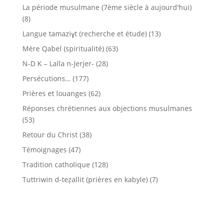
La période musulmane (7ème siècle à aujourd'hui)
(8)
Langue tamaziɣt (recherche et étude)
(13)
Mère Qabel (spiritualité)
(63)
N-D K – Lalla n-Jerjer-
(28)
Persécutions…
(177)
Prières et louanges
(62)
Réponses chrétiennes aux objections musulmanes
(53)
Retour du Christ
(38)
Témoignages
(47)
Tradition catholique
(128)
Tuttriwin d-teẓallit (prières en kabyle)
(7)