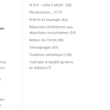
N-D K – Lalla n-Jerjer-
(28)
Persécutions…
(177)
Prières et louanges
(62)
Réponses chrétiennes aux
 de
objections musulmanes
(53)
Retour du Christ
(38)
Témoignages
(47)
Tradition catholique
(128)
ence
Tuttriwin d-teẓallit (prières
ours
en kabyle)
(7)
s
ien,
e,