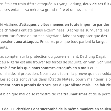
 était en train d’être attaquée. »
Gyang Badung
,
deux de ses fils 
de ses enfants, sa mère, sa grand-mère et un neveu, ont
été victimes d’
attaques ciblées menées en toute impunité par des
de chrétiens ont été quasi exterminées. D’après les survivants, les
rtent l’uniforme de l’armée nigériane, laissant supposer que
des
ciperaient aux attaques
. En outre, presque tous parlent la langue
fants.
 pas compter sur la protection du gouvernement. Dachung Dagai,
 au Nigéria est allé trouver les forces de sécurité, en vain. Son vill
a troisième fois que nous sommes attaqués en 8 mois
et le
ni aide, ni protection. Nous avons fourni la preuve que des solda
Les soldats sont venus dans l’État du Plateau pour y maintenir la p
ment nous a promis de s’occuper du problème mais il ne fait rie
ant bien que mal de se remettre de ces
traumatismes
et de la pert
plus de 500 chrétiens ont succombé de la même manière en seule