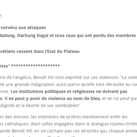
:
t survécu aux attaques
 Badung, Dachung Dagai et tous ceux qui ont perdu des membres
rétiens cessent dans l’Etat du Plateau
rtes” ********************
ère de l’angélus, Benoît XVI s’est exprimé sur ces violences: “La viol
ité une grande indignation, aussi parce qu’elle s’est déroulée au c
ienne.
Les institutions politiques et religieuses ne doivent pas
és
.
Il ne peut y avoir de violence au nom de Dieu
, et on ne peut pa
dignité et la liberté de ses semblables”
ors des messes, les intentions de prières mentionnent enfin les
ns catholiques, dont celles engagées dans le dialogue islamo-chrét
nde Benoît XVI, en ne cachant pas ces atrocités qui, chaque anné