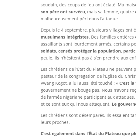
soudain, des coups de feu ont éclaté. Ma maison
son père ont survécu
, mais sa femme, quatre 
malheureusement péri dans l’attaque.
Depuis le 4 septembre
, plusieurs villages ont 
musulmans intégristes.
Des familles entières 
assaillants sont lourdement armés, certains po
soldats, censés protéger la population, parti
peule. Ils n’hésitent pas à s’en prendre aux en
Les chrétiens de l’État du Plateau ne peuvent
pasteur de la congrégation de l’Église du Christ
Vwang Kogot, a lui aussi été touché :
«
C’est l
gouvernement ne bouge pas. Nous n’avons reçu 
de l’armée nigériane participent aux attaques. 
et ce sont eux qui nous attaquent.
Le gouverne
Les chrétiens sont désemparés. Ils essaient t
leurs proches.
C’est également dans l’État du Plateau que 