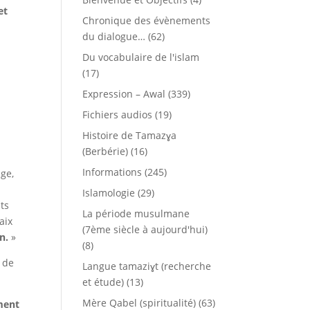
et
Chronique des évènements
du dialogue…
(62)
Du vocabulaire de l'islam
(17)
Expression – Awal
(339)
Fichiers audios
(19)
Histoire de Tamazɣa
(Berbérie)
(16)
Informations
(245)
age,
Islamologie
(29)
ts
La période musulmane
aix
(7ème siècle à aujourd'hui)
n.
»
(8)
e de
Langue tamaziɣt (recherche
et étude)
(13)
Mère Qabel (spiritualité)
(63)
ment