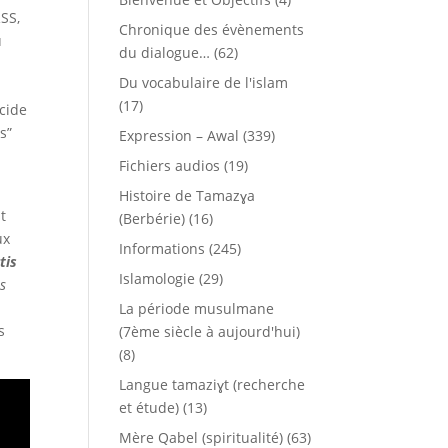
RSS,
Chronique des évènements
u
du dialogue…
(62)
Du vocabulaire de l'islam
(17)
cide
s”
Expression – Awal
(339)
Fichiers audios
(19)
Histoire de Tamazɣa
t
(Berbérie)
(16)
ux
Informations
(245)
tis
Islamologie
(29)
is
La période musulmane
s
(7ème siècle à aujourd'hui)
(8)
Langue tamaziɣt (recherche
et étude)
(13)
Mère Qabel (spiritualité)
(63)