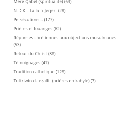
Mère Qabel (spiritualité)
(63)
N-D K – Lalla n-Jerjer-
(28)
Persécutions…
(177)
Prières et louanges
(62)
Réponses chrétiennes aux objections musulmanes
(53)
Retour du Christ
(38)
Témoignages
(47)
Tradition catholique
(128)
Tuttriwin d-teẓallit (prières en kabyle)
(7)