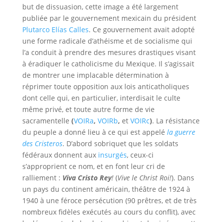
but de dissuasion, cette image a été largement
publiée par le gouvernement mexicain du président
Plutarco Elías Calles
. Ce gouvernement avait adopté
une forme radicale d’athéisme et de socialisme qui
l’a conduit à prendre des mesures drastiques visant
à éradiquer le catholicisme du Mexique. Il s’agissait
de montrer une implacable détermination à
réprimer toute opposition aux lois anticatholiques
dont celle qui, en particulier, interdisait le culte
même privé, et toute autre forme de vie
sacramentelle
(
VOIRa
,
VOIRb
,
et
VOIRc
)
. La résistance
du peuple a donné lieu à ce qui est appelé
la guerre
des Cristeros
. D’abord sobriquet que les soldats
fédéraux donnent aux
insurgés
, ceux-ci
s’approprient ce nom, et en font leur cri de
ralliement :
Viva Cristo Rey
!
(
Vive le Christ Roi!
). Dans
un pays du continent américain, théâtre de 1924 à
1940 à une féroce persécution (90 prêtres, et de très
nombreux fidèles exécutés au cours du conflit), avec