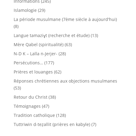
Informations
(245)
Islamologie
(29)
La période musulmane (7ème siècle à aujourd'hui)
(8)
Langue tamaziɣt (recherche et étude)
(13)
Mère Qabel (spiritualité)
(63)
N-D K – Lalla n-Jerjer-
(28)
Persécutions…
(177)
Prières et louanges
(62)
Réponses chrétiennes aux objections musulmanes
(53)
Retour du Christ
(38)
Témoignages
(47)
Tradition catholique
(128)
Tuttriwin d-teẓallit (prières en kabyle)
(7)