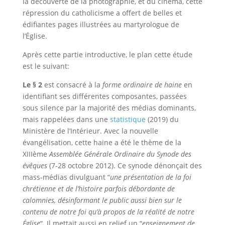
la découverte de la photographie, et du cinéma, cette
répression du catholicisme a offert de belles et
édifiantes pages illustrées au martyrologue de
l’Église.
Après cette partie introductive, le plan cette étude
est le suivant:
Le § 2
est consacré à la
forme ordinaire de
haine
en
identifiant ses différentes composantes, passées
sous silence par la majorité des médias dominants,
mais rappelées dans une
statistique
(2019) du
Ministère de l’Intérieur. Avec la nouvelle
évangélisation, cette haine a été le thème de la
XIIIème
Assemblée Générale Ordinaire du Synode des
évêques
(7-28 octobre 2012). Ce synode dénonçait des
mass-médias divulguant “
une présentation de la foi
chrétienne et de l’histoire parfois débordante de
calomnies, désinformant le public aussi bien sur le
contenu de notre foi qu’à propos de la réalité de notre
Église
“. Il mettait aussi en relief un “
enseignement de