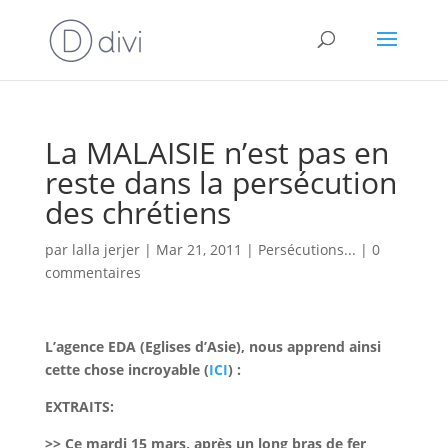
La MALAISIE n’est pas en
reste dans la persécution
des chrétiens
par
lalla jerjer
|
Mar 21, 2011
|
Persécutions...
|
0
commentaires
L’agence EDA (Eglises d’Asie), nous apprend ainsi
cette chose incroyable (
ICI
) :
EXTRAITS:
>> Ce mardi 15 mars, après un long bras de fer