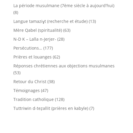
La période musulmane (7ème siècle à aujourd'hui)
(8)
Langue tamaziɣt (recherche et étude)
(13)
Mère Qabel (spiritualité)
(63)
N-D K – Lalla n-Jerjer-
(28)
Persécutions…
(177)
Prières et louanges
(62)
Réponses chrétiennes aux objections musulmanes
(53)
Retour du Christ
(38)
Témoignages
(47)
Tradition catholique
(128)
Tuttriwin d-teẓallit (prières en kabyle)
(7)