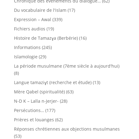
Chronique des évènements du dialogue…
(62)
Du vocabulaire de l'islam
(17)
Expression – Awal
(339)
Fichiers audios
(19)
Histoire de Tamazɣa (Berbérie)
(16)
Informations
(245)
Islamologie
(29)
La période musulmane (7ème siècle à aujourd'hui)
(8)
Langue tamaziɣt (recherche et étude)
(13)
Mère Qabel (spiritualité)
(63)
N-D K – Lalla n-Jerjer-
(28)
Persécutions…
(177)
Prières et louanges
(62)
Réponses chrétiennes aux objections musulmanes
(53)