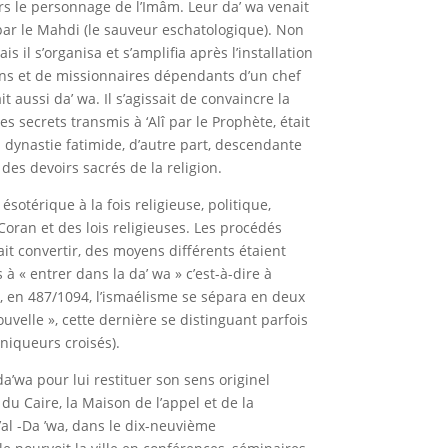
rs le personnage de l’Imâm. Leur da’ wa venait
 par le Mahdi (le sauveur eschatologique). Non
 il s’organisa et s’amplifia après l’installation
ons et de missionnaires dépendants d’un chef
 aussi da’ wa. Il s’agissait de convaincre la
 secrets transmis à ‘Alî par le Prophète, était
a dynastie fatimide, d’autre part, descendante
it des devoirs sacrés de la religion.
otérique à la fois religieuse, politique,
Coran et des lois religieuses. Les procédés
ait convertir, des moyens différents étaient
s à « entrer dans la da’ wa » c’est-à-dire à
r, en 487/1094, l’ismaélisme se sépara en deux
ouvelle », cette dernière se distinguant parfois
oniqueurs croisés).
’wa pour lui restituer son sens originel
 du Caire, la Maison de l’appel et de la
’al -Da ’wa, dans le dix-neuvième