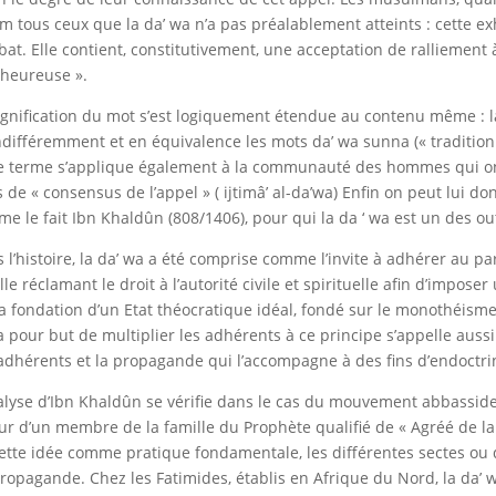
lam tous ceux que la da’ wa n’a pas préalablement atteints : cette 
at. Elle contient, constitutivement, une acceptation de ralliement à 
heureuse ».
ignification du mot s’est logiquement étendue au contenu même : la l
indifféremment et en équivalence les mots da’ wa sunna (« tradition »),
Le terme s’applique également à la communauté des hommes qui on
s de « consensus de l’appel » ( ijtimâ’ al-da’wa) Enfin on peut lui do
e le fait Ibn Khaldûn (808/1406), pour qui la da ‘ wa est un des o
 l’histoire, la da’ wa a été comprise comme l’invite à adhérer au p
lle réclamant le droit à l’autorité civile et spirituelle afin d’imposer
la fondation d’un Etat théocratique idéal, fondé sur le monothéisme
a pour but de multiplier les adhérents à ce principe s’appelle aus
adhérents et la propagande qui l’accompagne à des fins d’endoctr
alyse d’Ibn Khaldûn se vérifie dans le cas du mouvement abbass
ur d’un membre de la famille du Prophète qualifié de « Agréé de 
ette idée comme pratique fondamentale, les différentes sectes ou 
ropagande. Chez les Fatimides, établis en Afrique du Nord, la da’ w