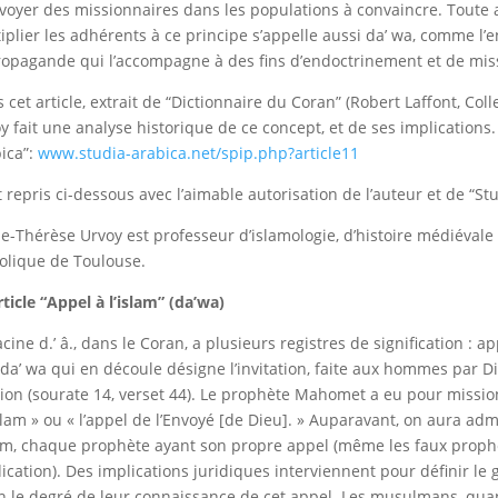
voyer des missionnaires dans les populations à convaincre.
Toute 
iplier les adhérents à ce principe s’appelle aussi da’ wa, comme l
ropagande qui l’accompagne à des fins d’endoctrinement et de mis
 cet article
,
extrait de “Dictionnaire du Coran” (Robert Laffont, Coll
oy
fait une analyse historique de ce concept, et de ses implications.
ica”:
www.studia-arabica.net/spip.php?article11
st repris
ci-dessous
avec l’aimable autorisation de l’auteur et de “St
e-Thérèse Urvoy est professeur d’islamologie, d’histoire médiévale d
olique de Toulouse
.
rticle “Appel à l’islam” (da’wa)
acine d.’ â., dans le Coran, a plusieurs registres de signification : a
da’ wa qui en découle désigne l’invitation, faite aux hommes par Die
gion (sourate 14, verset 44). Le prophète Mahomet a eu pour mission
islam » ou « l’appel de l’Envoyé [de Dieu]. » Auparavant, on aura adm
lam, chaque prophète ayant son propre appel (même les faux proph
ication). Des implications juridiques interviennent pour définir le 
n le degré de leur connaissance de cet appel. Les musulmans, quan