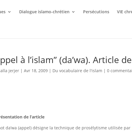
ues
Dialogue islamo-chrétien
Persécutions
VIE chr
ppel à l’islam” (da’wa). Article 
lalla jerjer
|
Avr 18, 2009
|
Du vocabulaire de l'islam
|
0 commentai
résentation de l’article
ot da’wa (appel)
désigne la technique de prosélytisme utilisée par l