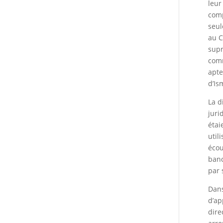
leur
comp
seul
au C
supr
comm
apte
d’Is
La d
juri
étai
util
écou
banc
par 
Dans
d’ap
dire