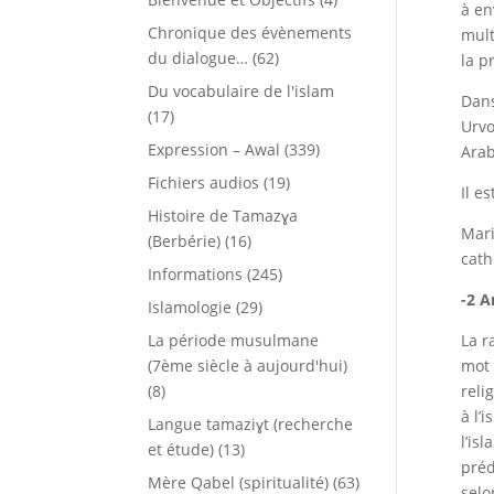
à en
Chronique des évènements
mult
du dialogue…
(62)
la p
Du vocabulaire de l'islam
Dans
(17)
Urv
Expression – Awal
(339)
Arab
Fichiers audios
(19)
Il e
Histoire de Tamazɣa
Mari
(Berbérie)
(16)
cath
Informations
(245)
-2 A
Islamologie
(29)
La période musulmane
La r
(7ème siècle à aujourd'hui)
mot 
(8)
reli
à l’
Langue tamaziɣt (recherche
l’is
et étude)
(13)
préd
Mère Qabel (spiritualité)
(63)
selo