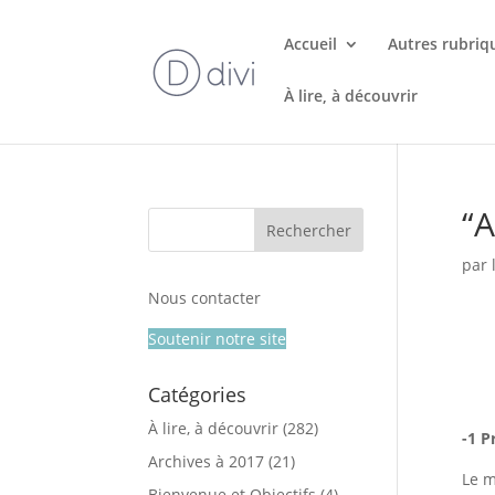
Accueil
Autres rubriq
À lire, à découvrir
“A
par
Nous contacter
Soutenir notre site
Catégories
À lire, à découvrir
(282)
-1 P
Archives à 2017
(21)
Le m
Bienvenue et Objectifs
(4)