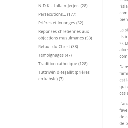
N-D K – Lalla n-Jerjer-
(28)
l’is
comb
Persécutions…
(177)
bien
Prières et louanges
(62)
La s
Réponses chrétiennes aux
ils 
objections musulmanes
(53)
»). 
Retour du Christ
(38)
alor
Témoignages
(47)
comm
Tradition catholique
(128)
Dans
Tuttriwin d-teẓallit (prières
fami
en kabyle)
(7)
est 
qui 
ces 
L’an
fave
de c
de p