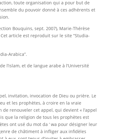
action, toute organisation qui a pour but de
’ensemble du pouvoir donné à ces adhérents et
sion.
ection Bouquins, sept. 2007),
Marie-Thérèse
Cet article est reproduit sur le site “Studia-
udia-Arabica”.
e l’islam, et de langue arabe à l’Université
ppel, invitation, invocation de Dieu ou prière. Le
u et les prophètes, à croire en la vraie
 de renouveler cet appel, qui devient « l’appel
is que la religion de tous les prophètes est
ètes ont usé du mot da ‘ wa pour désigner leur
genre de châtiment à infliger aux infidèles
t à eux, sont tenus d’inviter à embrasser