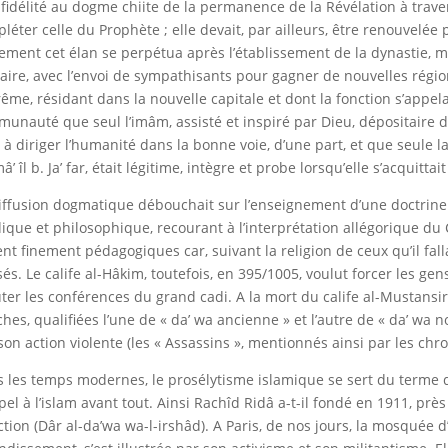
 fidélité au dogme chiite de la permanence de la Révélation à trave
léter celle du Prophète ; elle devait, par ailleurs, être renouvelée
ement cet élan se perpétua après l’établissement de la dynastie, mais
aire, avec l’envoi de sympathisants pour gagner de nouvelles régi
ême, résidant dans la nouvelle capitale et dont la fonction s’appelait
unauté que seul l’imâm, assisté et inspiré par Dieu, dépositaire des
 à diriger l’humanité dans la bonne voie, d’une part, et que seule l
mâ’ îl b. Ja’ far, était légitime, intègre et probe lorsqu’elle s’acquitta
iffusion dogmatique débouchait sur l’enseignement d’une doctrine és
dique et philosophique, recourant à l’interprétation allégorique du 
ent finement pédagogiques car, suivant la religion de ceux qu’il fall
isés. Le calife al-Hâkim, toutefois, en 395/1005, voulut forcer les gen
ter les conférences du grand cadi. A la mort du calife al-Mustansi
hes, qualifiées l’une de « da’ wa ancienne » et l’autre de « da’ wa n
son action violente (les « Assassins », mentionnés ainsi par les chr
 les temps modernes, le prosélytisme islamique se sert du terme da
pel à l’islam avant tout. Ainsi Rachîd Ridâ a-t-il fondé en 1911, près
ction (Dâr al-da’wa wa-l-irshâd). A Paris, de nos jours, la mosquée d