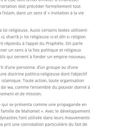
exhortation doit précéder formellement tout
l’islam, dans un sens d’ « invitation à la vie
oi religieuse. Aussi certains textes utilisent-
 shari’â (« loi religieuse ») et dîn (« religion
t répondu à l’appel du Prophète. On parle
nner un sens à la fois politique et religieux
utils qui servent à fonder un empire nouveau.
arti d’une personne, d’un groupe ou d’une
 une doctrine politico-religieuse dont l’objectif
 islamique. Toute action, toute organisation
si da’ wa, comme l’ensemble du pouvoir donné à
inement et de mission.
ide qui se présenta comme une propagande en
la famille de Mahomet ». Avec le développement
dynasties l’ont utilisée dans leurs mouvements
a prit une connotation particulière du fait de