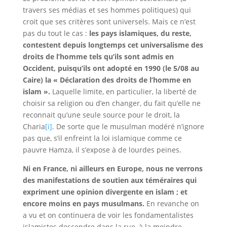
travers ses médias et ses hommes politiques) qui
croit que ses critères sont universels. Mais ce n’est
pas du tout le cas :
les pays islamiques, du reste,
contestent depuis longtemps cet universalisme des
droits de l’homme tels qu’ils sont admis en
Occident, puisqu’ils ont adopté en 1990 (le 5/08 au
Caire) la « Déclaration des droits de l’homme en
islam ».
Laquelle limite, en particulier, la liberté de
choisir sa religion ou d’en changer, du fait qu’elle ne
reconnait qu’une seule source pour le droit, la
Charia
[i]
. De sorte que le musulman modéré n’ignore
pas que, s’il enfreint la loi islamique comme ce
pauvre Hamza, il s’expose à de lourdes peines.
Ni en France, ni ailleurs en Europe, nous ne verrons
des manifestations de soutien aux téméraires qui
expriment une opinion divergente en islam ; et
encore moins en pays musulmans.
En revanche on
a vu et on continuera de voir les fondamentalistes
islamistes descendre dans la rue, à la moindre