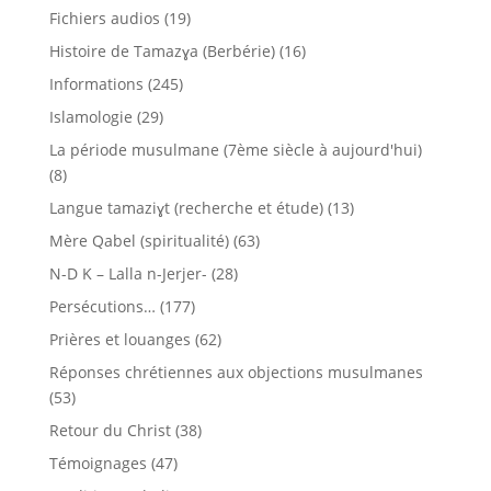
Fichiers audios
(19)
Histoire de Tamazɣa (Berbérie)
(16)
Informations
(245)
Islamologie
(29)
La période musulmane (7ème siècle à aujourd'hui)
(8)
Langue tamaziɣt (recherche et étude)
(13)
Mère Qabel (spiritualité)
(63)
N-D K – Lalla n-Jerjer-
(28)
Persécutions…
(177)
Prières et louanges
(62)
Réponses chrétiennes aux objections musulmanes
(53)
Retour du Christ
(38)
Témoignages
(47)