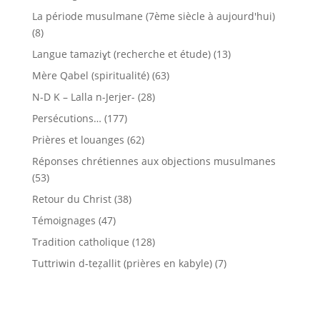
La période musulmane (7ème siècle à aujourd'hui)
(8)
Langue tamaziɣt (recherche et étude)
(13)
Mère Qabel (spiritualité)
(63)
N-D K – Lalla n-Jerjer-
(28)
Persécutions…
(177)
Prières et louanges
(62)
Réponses chrétiennes aux objections musulmanes
(53)
Retour du Christ
(38)
Témoignages
(47)
Tradition catholique
(128)
Tuttriwin d-teẓallit (prières en kabyle)
(7)