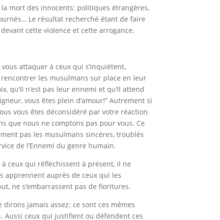
t la mort des innocents: politiques étrangères,
tournés… Le résultat recherché étant de faire
 devant cette violence et cette arrogance.
 vous attaquer à ceux qui s’inquiètent,
ur rencontrer les musulmans sur place en leur
x, qu’Il n’est pas leur ennemi et qu’Il attend
eigneur, vous êtes plein d’amour!” Autrement si
 vous vous êtes déconsidéré par votre réaction
vons que nous ne comptons pas pour vous. Ce
inement pas les musulmans sincères, troublés
service de l’Ennemi du genre humain.
à ceux qui réfléchissent à présent, il ne
ils apprennent auprès de ceux qui les
ut, ne s’embarrassent pas de fioritures.
le dirons jamais assez: ce sont ces mêmes
. Aussi ceux qui justifient ou défendent ces