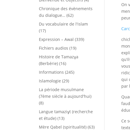
On v
Chronique des évènements
mens
du dialogue…
(62)
peur
Du vocabulaire de l'islam
Car
(17)
Expression – Awal
(339)
chic
mont
Fichiers audios
(19)
expl
Histoire de Tamazɣa
qu’i
(Berbérie)
(16)
vous
Informations
(245)
ridi
qui 
Islamologie
(29)
par 
La période musulmane
(7ème siècle à aujourd'hui)
Quan
(8)
faud
éduq
Langue tamaziɣt (recherche
et étude)
(13)
Ce s
Mère Qabel (spiritualité)
(63)
text