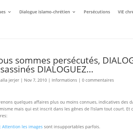
ues
Dialogue islamo-chrétien
Persécutions
VIE chr
ous sommes persécutés, DIALO
ssassinés DIALOGUEZ…
lalla jerjer
|
Nov 7, 2010
|
Informations
|
0 commentaires
enons quelques affaires plus ou moins connues, indicatives des d
lamisme mais qui est inscrit dans les gênes de l’islam tout court. Et 
ires:
:
Attention les images
sont insupportables parfois.