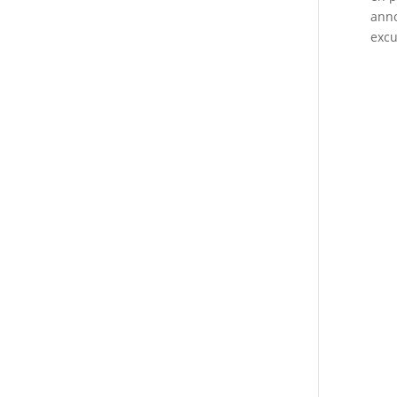
anno
excu