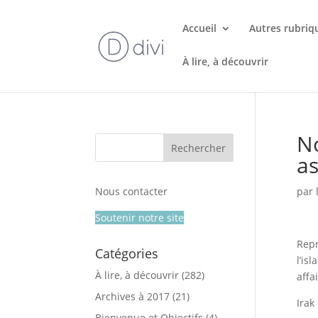
Accueil
Autres rubriq
À lire, à découvrir
N
a
Nous contacter
par
Soutenir notre site
Repr
Catégories
l’is
À lire, à découvrir
(282)
affa
Archives à 2017
(21)
Irak
Bienvenue et Objectifs
(4)