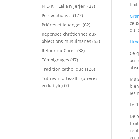
text
N-D K – Lalla n-Jerjer-
(28)
Persécutions…
(177)
Gra
ceux
Prières et louanges
(62)
qui 
Réponses chrétiennes aux
objections musulmanes
(53)
Lim
Retour du Christ
(38)
Ce q
Témoignages
(47)
au m
abse
Tradition catholique
(128)
Tuttriwin d-teẓallit (prières
Mais
en kabyle)
(7)
bien
les 
Le “
De t
frui
cent
en p