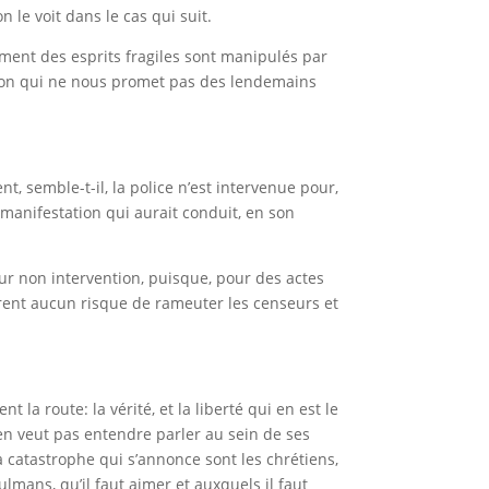
 le voit dans le cas qui suit.
mment des esprits fragiles sont manipulés par
ation qui ne nous promet pas des lendemains
t, semble-t-il, la police n’est intervenue pour,
 manifestation qui aurait conduit, en son
eur non intervention, puisque, pour des actes
urent aucun risque de rameuter les censeurs et
 la route: la vérité, et la liberté qui en est le
n’en veut pas entendre parler au sein de ses
a catastrophe qui s’annonce sont les chrétiens,
ulmans, qu’il faut aimer et auxquels il faut