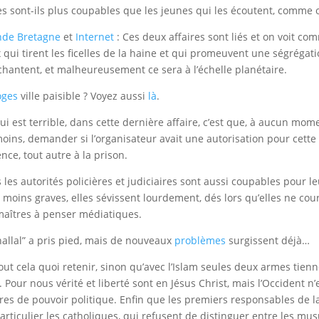
es sont-ils plus coupables que les jeunes qui les écoutent, comme on
nde Bretagne
et
Internet
: Ces deux affaires sont liés et on voit co
 qui tirent les ficelles de la haine et qui promeuvent une ségrég
chantent, et malheureusement ce sera à l’échelle planétaire.
oges
ville paisible ? Voyez aussi
là
.
ui est terrible, dans cette dernière affaire, c’est que, à aucun momen
oins, demander si l’organisateur avait une autorisation pour cette
nce, tout autre à la prison.
 les autorités policières et judiciaires sont aussi coupables pour l
 moins graves, elles sévissent lourdement, dés lors qu’elles ne co
maîtres à penser médiatiques.
hallal” a pris pied, mais de nouveaux
problèmes
surgissent déjà…
out cela quoi retenir, sinon qu’avec l’Islam seules deux armes tiennent
t. Pour nous vérité et liberté sont en Jésus Christ, mais l’Occident 
res de pouvoir politique. Enfin que les premiers responsables de l
articulier les catholiques, qui refusent de distinguer entre les mus