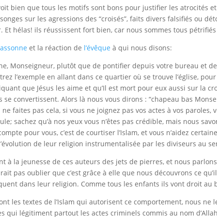
oit bien que tous les motifs sont bons pour justifier les atrocités e
onges sur les agressions des “croisés”, faits divers falsifiés ou dé
. Et hélas! ils réussissent fort bien, car nous sommes tous pétrifiés
cassonne
et la réaction de
l’évêque
à qui nous disons:
he, Monseigneur, plutôt que de pontifier depuis votre bureau et de
rez l’exemple en allant dans ce quartier où se trouve l’église, po
iquant que Jésus les aime et qu’Il est mort pour eux aussi sur la croi
ls se convertissent. Alors là nous vous dirons : “chapeau bas Mons
 ne faites pas cela, si vous ne joignez pas vos actes à vos paroles,
cule; sachez qu’à nos yeux vous n’êtes pas crédible, mais nous sa
compte pour vous, c’est de courtiser l’Islam, et vous n’aidez certa
l’évolution de leur religion instrumentalisée par les diviseurs au 
t à la jeunesse de ces auteurs des jets de pierres, et nous parlons 
rait pas oublier que c’est grâce à elle que nous découvrons ce qu’
uent dans leur religion. Comme tous les enfants ils vont droit au b
ont les textes de l’Islam qui autorisent ce comportement, nous ne 
es qui légitiment partout les actes criminels commis au nom d’Allah