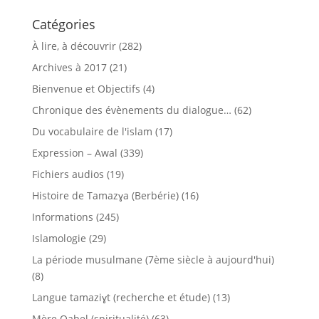
Catégories
À lire, à découvrir
(282)
Archives à 2017
(21)
Bienvenue et Objectifs
(4)
Chronique des évènements du dialogue…
(62)
Du vocabulaire de l'islam
(17)
Expression – Awal
(339)
Fichiers audios
(19)
Histoire de Tamazɣa (Berbérie)
(16)
Informations
(245)
Islamologie
(29)
La période musulmane (7ème siècle à aujourd'hui)
(8)
Langue tamaziɣt (recherche et étude)
(13)
Mère Qabel (spiritualité)
(63)