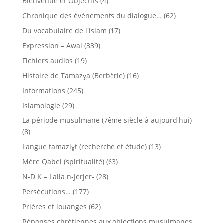
Bienvenue et Objectifs
(4)
Chronique des évènements du dialogue…
(62)
Du vocabulaire de l'islam
(17)
Expression – Awal
(339)
Fichiers audios
(19)
Histoire de Tamazɣa (Berbérie)
(16)
Informations
(245)
Islamologie
(29)
La période musulmane (7ème siècle à aujourd'hui)
(8)
Langue tamaziɣt (recherche et étude)
(13)
Mère Qabel (spiritualité)
(63)
N-D K – Lalla n-Jerjer-
(28)
Persécutions…
(177)
Prières et louanges
(62)
Réponses chrétiennes aux objections musulmanes