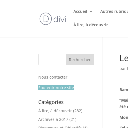
Accueil
Autres rubriq
À lire, à découvrir
Le
par
Nous contacter
Soutenir notre site
Bama
“Mai
Catégories
été 
À lire, à découvrir
(282)
Mons
Archives à 2017
(21)
Bienvenue et Objectifs
(4)
J’ai