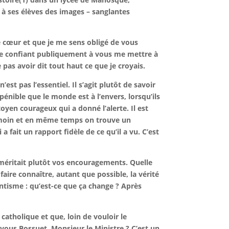
à ses élèves des images – sanglantes
e cœur et que je me sens obligé de vous
 me confiant publiquement à vous me mettre à
 pas avoir dit tout haut ce que je croyais.
est pas l’essentiel. Il s’agit plutôt de savoir
 pénible que le monde est à l’envers, lorsqu’ils
toyen courageux qui a donné l’alerte. Il est
 témoin et en même temps on trouve un
a fait un rapport fidèle de ce qu’il a vu. C’est
 méritait plutôt vos encouragements. Quelle
 faire connaître, autant que possible, la vérité
antisme : qu’est-ce que ça change ? Après
catholique et que, loin de vouloir le
-vous Bossuet, Monsieur le Ministre ? C’est un