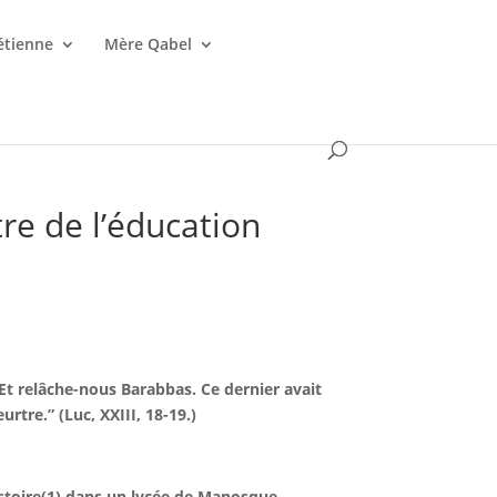
étienne
Mère Qabel
tre de l’éducation
Et relâche-nous Barabbas. Ce dernier avait
tre.” (Luc, XXIII, 18-19.)
histoire(1) dans un lycée de Manosque,