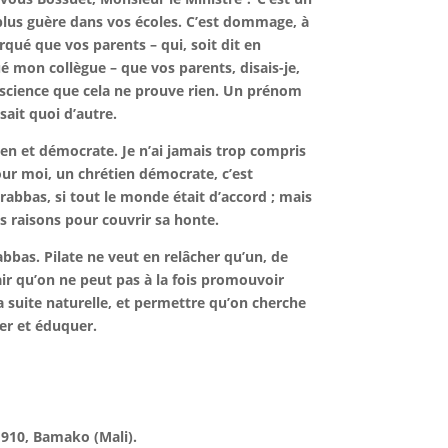
it plus guère dans vos écoles. C’est dommage, à
rqué que vos parents – qui, soit dit en
 mon collègue – que vos parents, disais-je,
onscience que cela ne prouve rien. Un prénom
ait quoi d’autre.
étien et démocrate. Je n’ai jamais trop compris
our moi, un chrétien démocrate, c’est
arabbas,
si tout le monde était d’accord ;
mais
es raisons pour couvrir sa honte.
abbas. Pilate ne veut en relâcher qu’un, de
lair qu’on ne peut pas à la fois promouvoir
la suite naturelle, et permettre qu’on cherche
ver et éduquer.
. 910, Bamako (Mali).