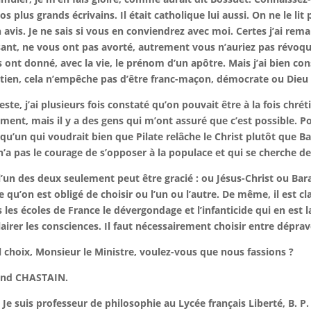
os plus grands écrivains. Il était catholique lui aussi. On ne le l
avis. Je ne sais si vous en conviendrez avec moi. Certes j’ai rema
ant, ne vous ont pas avorté, autrement vous n’auriez pas révoqué
 ont donné, avec la vie, le prénom d’un apôtre. Mais j’ai bien c
tien, cela n’empêche pas d’être franc-maçon, démocrate ou Dieu s
este, j’ai plusieurs fois constaté qu’on pouvait être à la fois chr
ent, mais il y a des gens qui m’ont assuré que c’est possible. P
qu’un qui voudrait bien que Pilate relâche le Christ plutôt que B
n’a pas le courage de s’opposer à la populace et qui se cherche d
l’un des deux seulement peut être gracié : ou Jésus-Christ ou Bar
e qu’on est obligé de choisir ou l’un ou l’autre. De même, il est c
 les écoles de France le dévergondage et l’infanticide qui en est 
lairer les consciences. Il faut nécessairement choisir entre dépra
 choix, Monsieur le Ministre, voulez-vous que nous fassions ?
and CHASTAIN.
. Je suis professeur de philosophie au Lycée français Liberté, B. P