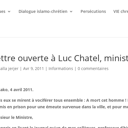
ues
Dialogue islamo-chrétien
Persécutions
VIE chr
ttre ouverte à Luc Chatel, minis
lalla jerjer
|
Avr 9, 2011
|
Informations
|
0 commentaires
ko, 4 avril 2011.
s eux se mirent à vociférer tous ensemble : A mort cet homme ! 
mis en prison pour une émeute survenue dans la ville, et pour meur
ieur le Ministre,
 appris en lisant le journal qu’un de mes collègues, professeur d’