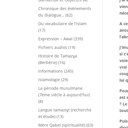
vien
Chronique des évènements
néce
du dialogue…
(62)
Du vocabulaire de l'islam
A ce
(17)
avou
l’ab
Expression – Awal
(339)
Fichiers audios
(19)
J’im
si c
Histoire de Tamazɣa
voie
(Berbérie)
(16)
vrai
Informations
(245)
coup
Islamologie
(29)
lui 
La période musulmane
Pour
(7ème siècle à aujourd'hui)
est 
(8)
? Le
Langue tamaziɣt (recherche
tout
et étude)
(13)
Puis
Mère Qabel (spiritualité)
(63)
diss