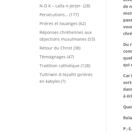
N-D K – Lalla n-Jerjer-
(28)
de n
mon 
Persécutions…
(177)
pass
Prières et louanges
(62)
vous
Réponses chrétiennes aux
chré
objections musulmanes
(53)
Du r
Retour du Christ
(38)
comm
Témoignages
(47)
quel
qui 
Tradition catholique
(128)
Tuttriwin d-teẓallit (prières
Car
en kabyle)
(7)
sort
dans
à éc
Quel
Rol
P.-S