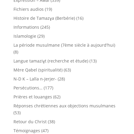
Expression – Awal
(339)
Fichiers audios
(19)
Histoire de Tamazɣa (Berbérie)
(16)
Informations
(245)
Islamologie
(29)
La période musulmane (7ème siècle à aujourd'hui)
(8)
Langue tamaziɣt (recherche et étude)
(13)
Mère Qabel (spiritualité)
(63)
N-D K – Lalla n-Jerjer-
(28)
Persécutions…
(177)
Prières et louanges
(62)
Réponses chrétiennes aux objections musulmanes
(53)
Retour du Christ
(38)
Témoignages
(47)