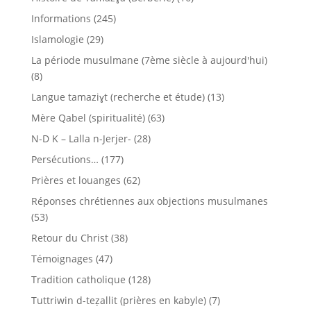
Informations
(245)
Islamologie
(29)
La période musulmane (7ème siècle à aujourd'hui)
(8)
Langue tamaziɣt (recherche et étude)
(13)
Mère Qabel (spiritualité)
(63)
N-D K – Lalla n-Jerjer-
(28)
Persécutions…
(177)
Prières et louanges
(62)
Réponses chrétiennes aux objections musulmanes
(53)
Retour du Christ
(38)
Témoignages
(47)
Tradition catholique
(128)
Tuttriwin d-teẓallit (prières en kabyle)
(7)