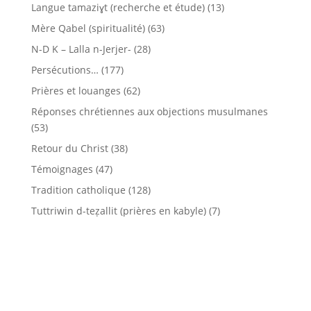
Langue tamaziɣt (recherche et étude)
(13)
Mère Qabel (spiritualité)
(63)
N-D K – Lalla n-Jerjer-
(28)
Persécutions…
(177)
Prières et louanges
(62)
Réponses chrétiennes aux objections musulmanes
(53)
Retour du Christ
(38)
Témoignages
(47)
Tradition catholique
(128)
Tuttriwin d-teẓallit (prières en kabyle)
(7)