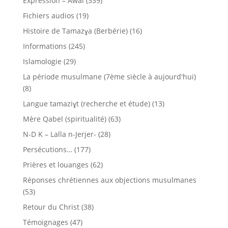
Expression – Awal
(339)
Fichiers audios
(19)
Histoire de Tamazɣa (Berbérie)
(16)
Informations
(245)
Islamologie
(29)
La période musulmane (7ème siècle à aujourd'hui)
(8)
Langue tamaziɣt (recherche et étude)
(13)
Mère Qabel (spiritualité)
(63)
N-D K – Lalla n-Jerjer-
(28)
Persécutions…
(177)
Prières et louanges
(62)
Réponses chrétiennes aux objections musulmanes
(53)
Retour du Christ
(38)
Témoignages
(47)