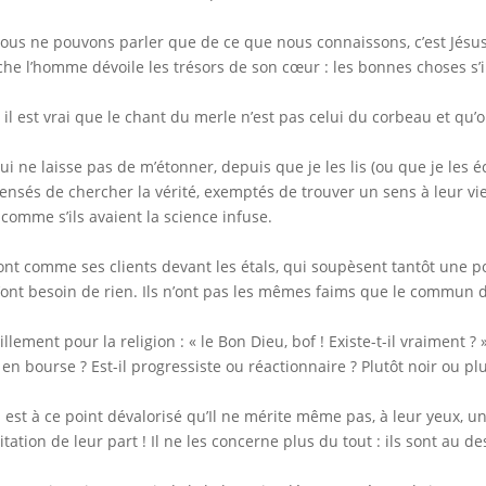
ous ne pouvons parler que de ce que nous connaissons, c’est Jésus q
he l’homme dévoile les trésors de son cœur : les bonnes choses s’il
 il est vrai que le chant du merle n’est pas celui du corbeau et qu’
ui ne laisse pas de m’étonner, depuis que je les lis (ou que je les éco
ensés de chercher la vérité, exemptés de trouver un sens à leur vie
 comme s’ils avaient la science infuse.
sont comme ses clients devant les étals, qui soupèsent tantôt une p
n’ont besoin de rien. Ils n’ont pas les mêmes faims que le commun 
illement pour la religion : « le Bon Dieu, bof ! Existe-t-il vraiment ? 
 en bourse ? Est-il progressiste ou réactionnaire ? Plutôt noir ou pl
 est à ce point dévalorisé qu’Il ne mérite même pas, à leur yeux, u
tation de leur part ! Il ne les concerne plus du tout : ils sont au de