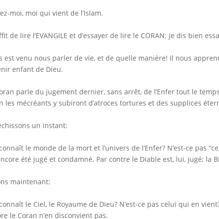
ez-moi, moi qui vient de l’Islam.
uffit de lire l’EVANGILE et d’essayer de lire le CORAN: je dis bien ess
s est venu nous parler de vie, et de quelle manière! Il nous appr
nir enfant de Dieu.
oran parle du jugement dernier, sans arrêt, de l’Enfer tout le temps,
n les mécréants y subiront d’atroces tortures et des supplices éter
échissons un instant:
connaît le monde de la mort et l’univers de l’Enfer? N’est-ce pas “
encore été jugé et condamné. Par contre le Diable est, lui, jugé; la B
ns maintenant:
connaît le Ciel, le Royaume de Dieu? N’est-ce pas celui qui en vient?
re le Coran n’en disconvient pas.