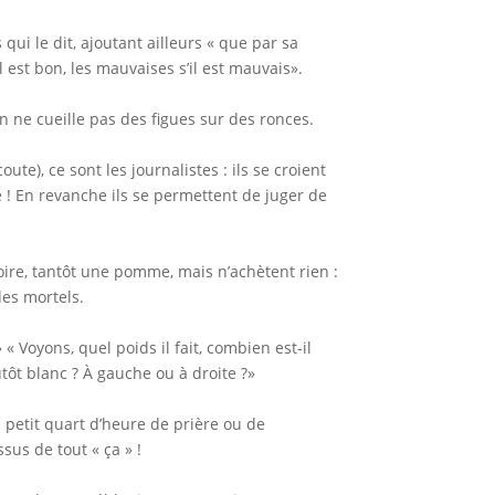
ui le dit, ajoutant ailleurs « que par sa
 est bon, les mauvaises s’il est mauvais».
on ne cueille pas des figues sur des ronces.
ute), ce sont les journalistes : ils se croient
 ! En revanche ils se permettent de juger de
oire, tantôt une pomme, mais n’achètent rien :
des mortels.
» « Voyons, quel poids il fait, combien est-il
utôt blanc ? À gauche ou à droite ?»
n petit quart d’heure de prière ou de
ssus de tout « ça » !