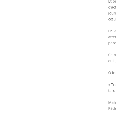
Et b
d’ac
jour
cœur
En v
atte
pard
Ce n
oui,
Ô in
« Tr
tard
Maho
Réde