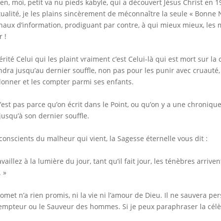
ien, moi, petit va nu pieds kabyle, qui a découvert Jésus Christ en
tualité, je les plains sincèrement de méconnaître la seule « Bonne 
naux d’information, prodiguant par contre, à qui mieux mieux, les 
 !
érité Celui qui les plaint vraiment c’est Celui-là qui est mort sur la
ndra jusqu’au dernier souffle, non pas pour les punir avec cruauté
onner et les compter parmi ses enfants.
’est pas parce qu’on écrit dans le Point, ou qu’on y a une chronique 
 jusqu’à son dernier souffle.
conscients du malheur qui vient, la Sagesse éternelle vous dit :
availlez à la lumière du jour, tant qu’il fait jour, les ténèbres arriv
. »
met n’a rien promis, ni la vie ni l’amour de Dieu. Il ne sauvera perso
mpteur ou le Sauveur des hommes. Si je peux paraphraser la célèb