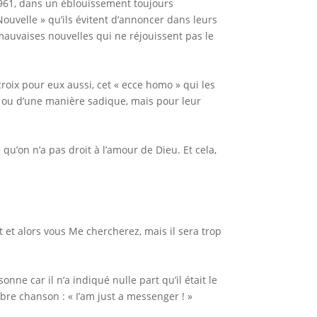
 1961, dans un éblouissement toujours
Nouvelle » qu’ils évitent d’annoncer dans leurs
mauvaises nouvelles qui ne réjouissent pas le
 croix pour eux aussi, cet « ecce homo » qui les
, ou d’une manière sadique, mais pour leur
qu’on n’a pas droit à l’amour de Dieu. Et cela,
ent et alors vous Me chercherez, mais il sera trop
nne car il n’a indiqué nulle part qu’il était le
re chanson : « I’am just a messenger ! »