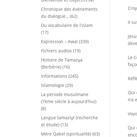
Croy
Chronique des évènements
du dialogue…
(62)
Il s
Du vocabulaire de l'islam
(17)
Jésu
Expression – Awal
(339)
deve
Fichiers audios
(19)
Le C
Histoire de Tamazɣa
faço
(Berbérie)
(16)
Informations
(245)
Réfl
Islamologie
(29)
Qui 
La période musulmane
n’a 
(7ème siècle à aujourd'hui)
(8)
Voyo
Langue tamaziɣt (recherche
et étude)
(13)
Qui 
Mère Qabel (spiritualité)
(63)
enco