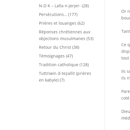
N-D K – Lalla n-Jerjer-
(28)
Or n
Persécutions…
(177)
bouc
Prières et louanges
(62)
Tant
Réponses chrétiennes aux
objections musulmanes
(53)
Ce q
Retour du Christ
(38)
disp
Témoignages
(47)
tout
Tradition catholique
(128)
Ils 
Tuttriwin d-teẓallit (prières
ils 
en kabyle)
(7)
Pare
coté
Dieu
médi