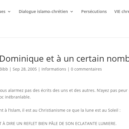
ues
Dialogue islamo-chrétien
Persécutions
VIE chr
Dominique et à un certain nomb
Bibb
|
Sep 28, 2005
|
Informations
|
0 commentaires
ous alarmez pas des écrits des uns et des autres. N’ayez pas peur 
oc inébranlable.
t à l’Islam, il est au Christianisme ce que la lune est au Soleil :
T À DIRE UN REFLET BIEN PÂLE DE SON ECLATANTE LUMIERE.