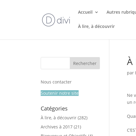
Accueil
Autres rubriq
À lire, à découvrir
À 
par
Nous contacter
Soutenir notre site
Ne v
un r
Catégories
Quan
À lire, à découvrir
(282)
Archives à 2017
(21)
C’ES
Bienvenue et Objectifs
(4)