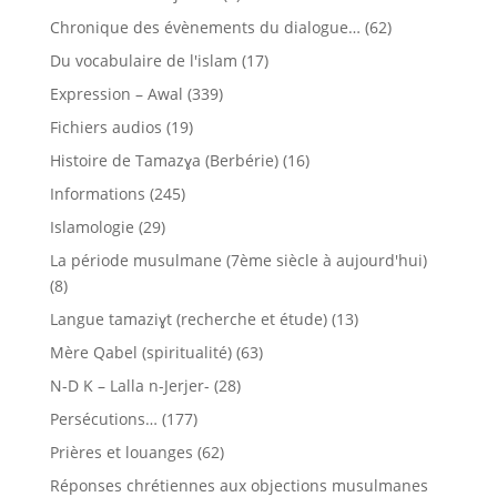
Chronique des évènements du dialogue…
(62)
Du vocabulaire de l'islam
(17)
Expression – Awal
(339)
Fichiers audios
(19)
Histoire de Tamazɣa (Berbérie)
(16)
Informations
(245)
Islamologie
(29)
La période musulmane (7ème siècle à aujourd'hui)
(8)
Langue tamaziɣt (recherche et étude)
(13)
Mère Qabel (spiritualité)
(63)
N-D K – Lalla n-Jerjer-
(28)
Persécutions…
(177)
Prières et louanges
(62)
Réponses chrétiennes aux objections musulmanes