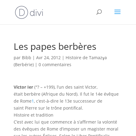
Les papes berbères
par
Bibb
|
Avr 24, 2012
|
Histoire de Tamazɣa
(Berbérie)
|
0 commentaires
Victor
Ie
r
(°? – +199), l’un des saint Victor,
était berbère (Afrique du Nord). Il fut le 14e évêque
de Rome
1
, c’est-à-dire le 13e successeur de
saint Pierre sur le trône pontifical.
Histoire et tradition
C’est avec lui que commence à s’affirmer la volonté
des évêques de Rome d’imposer un magister moral
sur les autres Églises. Selon le Liber Pontificalis,