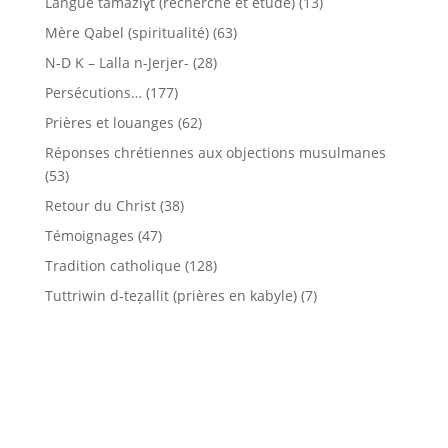
Langue tamaziɣt (recherche et étude)
(13)
Mère Qabel (spiritualité)
(63)
N-D K – Lalla n-Jerjer-
(28)
Persécutions…
(177)
Prières et louanges
(62)
Réponses chrétiennes aux objections musulmanes
(53)
Retour du Christ
(38)
Témoignages
(47)
Tradition catholique
(128)
Tuttriwin d-teẓallit (prières en kabyle)
(7)