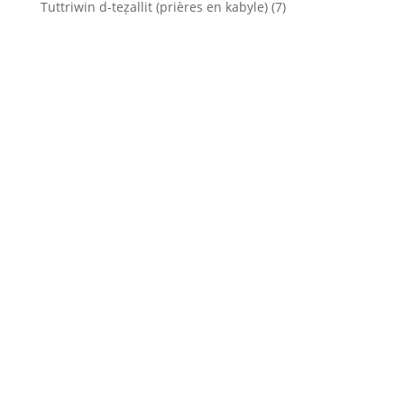
Tuttriwin d-teẓallit (prières en kabyle)
(7)