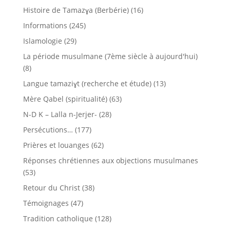
Histoire de Tamazɣa (Berbérie)
(16)
Informations
(245)
Islamologie
(29)
La période musulmane (7ème siècle à aujourd'hui)
(8)
Langue tamaziɣt (recherche et étude)
(13)
Mère Qabel (spiritualité)
(63)
N-D K – Lalla n-Jerjer-
(28)
Persécutions…
(177)
Prières et louanges
(62)
Réponses chrétiennes aux objections musulmanes
(53)
Retour du Christ
(38)
Témoignages
(47)
Tradition catholique
(128)