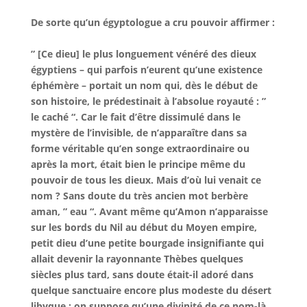
De sorte qu’un égyptologue a cru pouvoir affirmer :
” [Ce dieu] le plus longuement vénéré des dieux
égyptiens – qui parfois n’eurent qu’une existence
éphémère – portait un nom qui, dès le début de
son histoire, le prédestinait à l’absolue royauté : ”
le caché “. Car le fait d’être dissimulé dans le
mystère de l’invisible, de n’apparaître dans sa
forme véritable qu’en songe extraordinaire ou
après la mort, était bien le principe même du
pouvoir de tous les dieux. Mais d’où lui venait ce
nom ? Sans doute du très ancien mot berbère
aman, ” eau “. Avant même qu’Amon n’apparaisse
sur les bords du Nil au début du Moyen empire,
petit dieu d’une petite bourgade insignifiante qui
allait devenir la rayonnante Thèbes quelques
siècles plus tard, sans doute était-il adoré dans
quelque sanctuaire encore plus modeste du désert
libyque : on suppose qu’une divinité de ce nom-là