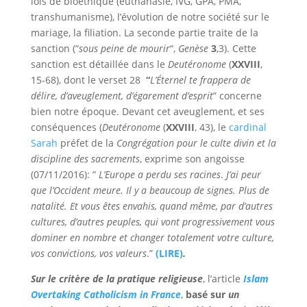
lois de bioéthique (euthanasie, IVG, GPA, PMA,
transhumanisme), l’évolution de notre société sur le
mariage, la filiation. La seconde partie traite de la
sanction (“
sous peine de mourir
“,
Genèse
3
,3). Cette
sanction est détaillée dans le
Deutéronome
(
XXVIII
,
15-68), dont le verset 28
“
L’Éternel te frappera de
délire, d’aveuglement, d’égarement d’esprit
” concerne
bien notre époque. Devant cet aveuglement, et ses
conséquences (
Deutéronome
(
XXVIII
, 43), le
cardinal
Sarah
préfet de la
Congrégation pour le culte divin et la
discipline des sacrements
, exprime son angoisse
(07/11/2016): ”
L’Europe a perdu ses racines
.
J’ai peur
que l’Occident meure. Il y a beaucoup de signes. Plus de
natalité. Et vous êtes envahis, quand même, par d’autres
cultures, d’autres peuples, qui vont progressivement vous
dominer en nombre et changer totalement votre culture,
vos convictions, vos
valeurs
.”
(LIRE)
.
Sur le critère de la pratique religieuse
, l’article
Islam
Overtaking Catholicism in France
,
basé sur
un