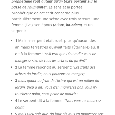
prophétique tout autant qu’un texte portant sur le
passé de l’humanité
“. Le sens et la portée
prophétique de cet écrit concerne plus
particulièrement une scène avec trois acteurs: une
femme (Eve), son époux (Adam,
ha-adam
), et un
serpent:
1
Mais le serpent était rusé, plus qu’aucun des
animaux terrestres qu’avait faits l’Éternel-Dieu. Il
dit à la femme: “
Est-il vrai que Dieu a dit: vous ne
mangerez rien de tous les arbres du jardin?”
2
La femme répondit au serpent: “
Les fruits des
arbres du jardin, nous pouvons en manger;
3
mais quant au fruit de l’arbre qui est au milieu du
jardin, Dieu a dit: Vous n’en mangerez pas, vous n’y
toucherez point, sous peine de mourir
.”
4
Le serpent dit à la femme: “
Non, vous ne mourrez
point;
5
mais Dieu sait que, du jour où vous en mangerez, vos