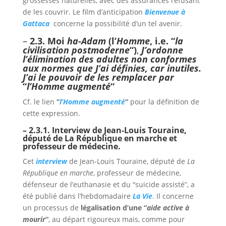
grossesses naturelles, avec des assurances refusant
de les couvrir. Le film d’anticipation
Bienvenue à
Gattaca
concerne la possibilité d’un tel avenir.
–
2.3.
Moi
ha-Adam
(l’
Homme
, i.e. “
la
civilisation postmoderne
“)
,
J’ordonne
l’élimination des adultes non conformes
aux normes que J’ai définies, car inutiles.
J’ai le pouvoir de les remplacer par
“
l’Homme augmenté
“
Cf. le lien
“
l’Homme augmenté
“
pour la définition de
cette expression.
– 2.3.1. Interview de Jean-Louis Touraine,
député de La République en marche et
professeur de médecine.
Cet
interview
de Jean-Louis Touraine, député de
La
République en marche
, professeur de médecine,
défenseur de l’euthanasie et du “suicide assisté”, a
été publié dans l’hebdomadaire
La Vie
. Il concerne
un processus de
légalisation d’une “
aide active à
mourir
“
, au départ rigoureux mais, comme pour