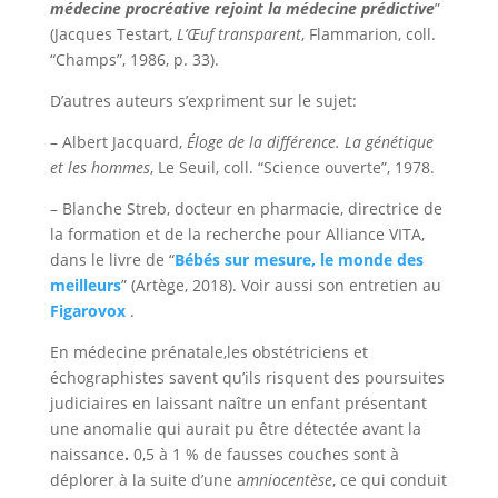
médecine procréative rejoint la médecine prédictive
”
(Jacques Testart,
L’Œuf transparent
, Flammarion, coll.
“Champs”, 1986, p. 33).
D’autres auteurs s’expriment sur le sujet:
– Albert Jacquard,
Éloge de la différence. La génétique
et les hommes
, Le Seuil, coll. “Science ouverte”, 1978.
– Blanche Streb, docteur en pharmacie, directrice de
la formation et de la recherche pour Alliance VITA,
dans le livre de “
Bébés sur mesure, le monde des
meilleurs
” (Artège, 2018). Voir aussi son entretien au
Figarovox
.
En médecine prénatale,les obstétriciens et
échographistes savent qu’ils risquent des poursuites
judiciaires en laissant naître un enfant présentant
une anomalie qui aurait pu être détectée avant la
naissance
.
0,5 à 1 % de fausses couches sont à
déplorer à la suite d’une a
mniocentèse
, ce qui conduit