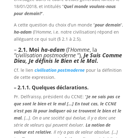
18/01/2018, et intitulés “
Quel monde voulons-nous
pour demain?
“.
A cette question du choix d’un monde “
pour demain
“,
h
a-adam
(l’
Homme
, i.e. notre civilisation) répond en
alléguant ce qui suit (§ 2.1 à 2.5).
–
2.1. Moi
ha-adam
(l’
Homme
,
la
“civilisation
postmoderne
“),
Je Suis Comme
Dieu, Je définis le Bien et le Mal
.
Cf. le lien
civilisation postmoderne
pour la définition
de cette expression.
– 2.1.1. Quelques déclarations.
Pr. Delfraissy, président du CCNE: “
Je ne sais pas ce
que sont le bien et le mal […] En tout cas, le CCNE
n’est pas là pour indiquer où se trouvent le bien et le
mal.
[…]. On a une société qui évolue, il y a donc une
série de valeurs qui peuvent évoluer.
La notion de
valeur est relative
. Il n’y a pas de valeur absolue. […]