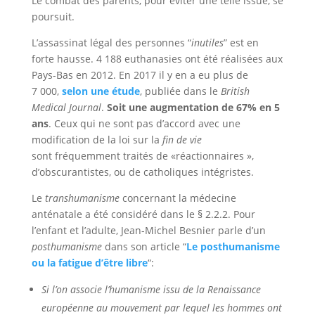
Le combat des parents, pour éviter une telle issue, se
poursuit.
L’assassinat légal des personnes “
inutiles
” est en
forte hausse. 4 188 euthanasies ont été réalisées aux
Pays-Bas en 2012. En 2017 il y en a eu plus de
7 000,
selon une étude
, publiée dans le
British
Medical Journal
.
Soit une augmentation de 67% en 5
ans
. Ceux qui ne sont pas d’accord avec une
modification de la loi sur la
fin de vie
sont fréquemment traités de «réactionnaires »,
d’obscurantistes, ou de catholiques intégristes.
Le
transhumanisme
concernant la médecine
anténatale a été considéré dans le § 2.2.2. Pour
l’enfant et l’adulte, Jean-Michel Besnier parle d’un
posthumanisme
dans son article “
Le posthumanisme
ou la fatigue d’être libre
“:
Si l’on associe l’humanisme issu de la Renaissance
européenne au mouvement par lequel les hommes ont