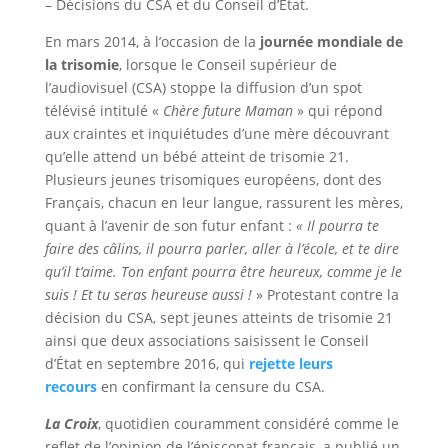
– Décisions du CSA et du Conseil d’État.
En mars 2014, à l’occasion de la
journée mondiale de
la trisomie
, lorsque le Conseil supérieur de
l’audiovisuel (CSA) stoppe la diffusion d’un spot
télévisé intitulé «
Chère future Maman
» qui répond
aux craintes et inquiétudes d’une mère découvrant
qu’elle attend un bébé atteint de trisomie 21.
Plusieurs jeunes trisomiques européens, dont des
Français, chacun en leur langue, rassurent les mères,
quant à l’avenir de son futur enfant :
« Il pourra te
faire des câlins, il pourra parler, aller à l’école, et te dire
qu’il t’aime. Ton enfant pourra être heureux, comme je le
suis ! Et tu seras heureuse aussi !
» Protestant contre la
décision du CSA, sept jeunes atteints de trisomie 21
ainsi que deux associations saisissent le Conseil
d’État en septembre 2016, qui
rejette leurs
recours
en confirmant la censure du CSA.
La Croix
, quotidien couramment considéré comme le
reflet de l’opinion de l’épiscopat français, a publié un