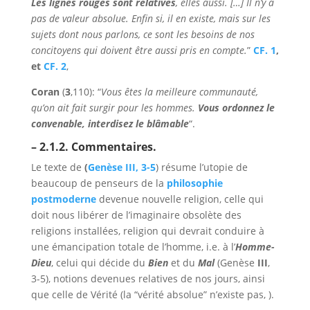
Les lignes rouges sont relatives
, elles aussi. […] Il n’y a
pas de valeur absolue. Enfin si, il en existe, mais sur les
sujets dont nous parlons, ce sont les besoins de nos
concitoyens qui doivent être aussi pris en compte.
”
CF. 1
,
et
CF. 2
,
Coran
(
3
,110): “
Vous êtes la meilleure communauté,
qu’on ait fait surgir pour les hommes.
Vous ordonnez le
convenable, interdisez le blâmable
“.
– 2.1.2. Commentaires.
Le texte de
(
Genèse III, 3-5
) résume l’utopie de
beaucoup de penseurs de la
philosophie
postmoderne
devenue nouvelle religion, celle qui
doit nous libérer de l’imaginaire obsolète des
religions installées, religion qui devrait conduire à
une émancipation totale de l’homme, i.e. à l’
Homme-
Dieu
, celui qui décide du
Bien
et du
Mal
(Genèse
III
,
3-5), notions devenues relatives de nos jours, ainsi
que celle de Vérité (la “vérité absolue” n’existe pas, ).