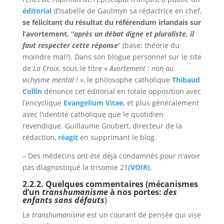
éditorial
d’Isabelle de Gaulmyn sa rédactrice en chef,
se félicitant du résultat du référendum irlandais sur
l’avortement, “
après un débat digne et pluraliste, il
faut respecter cette réponse
” (base: théorie du
moindre mal?). Dans son blogue personnel sur le site
de
La Croix
, sous le titre «
Avortement : non au
vichysme mental !
», le philosophe catholique
Thibaud
Collin
dénonce cet éditorial en totale opposition avec
l’encyclique
Evangelium Vitae,
et plus généralement
avec l’identité catholique que le quotidien
revendique. Guillaume Goubert, directeur de la
rédaction,
réagit
en supprimant le blog.
– Des médecins ont été déjà condamnés pour n’avoir
pas diagnostiqué la trisomie 21
(VOIR)
.
2.2.2. Quelques commentaires (mécanismes
d’un
transhumanisme
à nos portes:
des
enfants sans défauts
)
Le
transhumanisme
est un courant de pensée qui vise