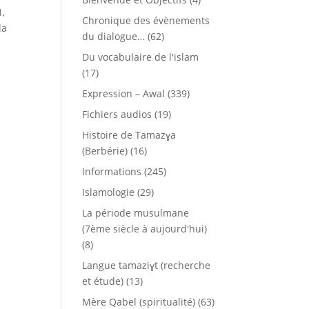
1,
Chronique des évènements
la
du dialogue…
(62)
Du vocabulaire de l'islam
(17)
Expression – Awal
(339)
Fichiers audios
(19)
Histoire de Tamazɣa
(Berbérie)
(16)
Informations
(245)
Islamologie
(29)
La période musulmane
(7ème siècle à aujourd'hui)
(8)
Langue tamaziɣt (recherche
et étude)
(13)
Mère Qabel (spiritualité)
(63)