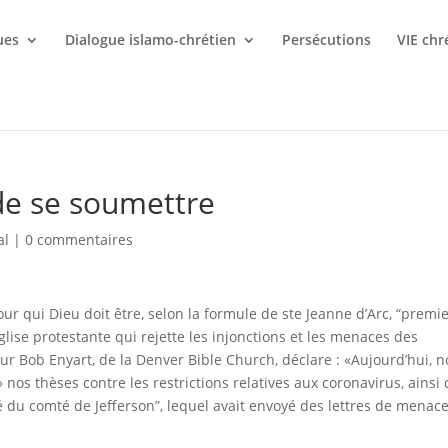
ues
Dialogue islamo-chrétien
Persécutions
VIE chr
 de se soumettre
al
|
0 commentaires
ur qui Dieu doit être, selon la formule de ste Jeanne d’Arc, “premi
 église protestante qui rejette les injonctions et les menaces des
teur Bob Enyart, de la Denver Bible Church, déclare : «Aujourd’hui, 
nos thèses contre les restrictions relatives aux coronavirus, ainsi
é du comté de Jefferson”, lequel avait envoyé des lettres de menac