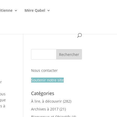
étienne
Mère Qabel
Nous contacter
Soutenir notre site
er
Catégories
nous
 que
À lire, à découvrir
(282)
es à
Archives à 2017
(21)
Bienvenue et Objectifs
(4)