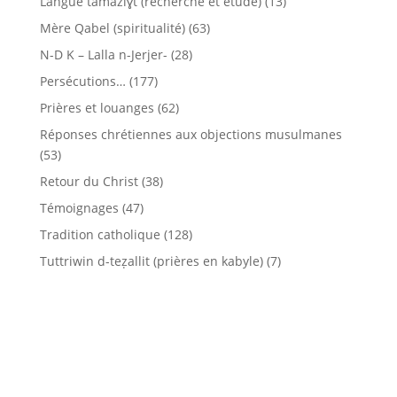
Langue tamaziɣt (recherche et étude)
(13)
Mère Qabel (spiritualité)
(63)
N-D K – Lalla n-Jerjer-
(28)
Persécutions…
(177)
Prières et louanges
(62)
Réponses chrétiennes aux objections musulmanes
(53)
Retour du Christ
(38)
Témoignages
(47)
Tradition catholique
(128)
Tuttriwin d-teẓallit (prières en kabyle)
(7)